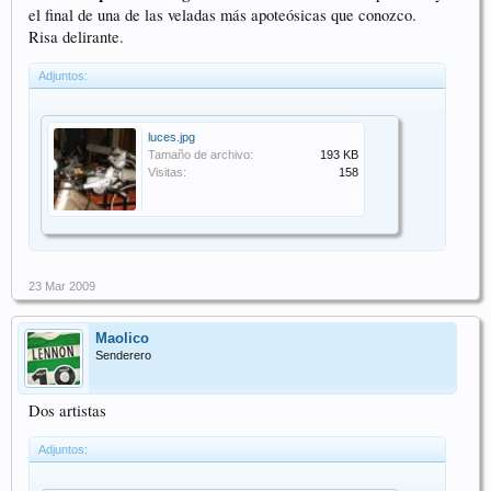
el final de una de las veladas más apoteósicas que conozco.
Risa delirante.
Adjuntos:
luces.jpg
Tamaño de archivo:
193 KB
Visitas:
158
23 Mar 2009
Maolico
Senderero
Dos artistas
Adjuntos: