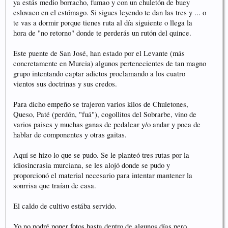
ya estás medio borracho, fumao y con un chuletón de buey
eslovaco en el estómago. Si sigues leyendo te dan las tres y ... o
te vas a dormir porque tienes ruta al día siguiente o llega la
hora de "no retorno" donde te perderás un rutón del quince.
Este puente de San José, han estado por el Levante (más
concretamente en Murcia) algunos pertenecientes de tan magno
grupo intentando captar adictos proclamando a los cuatro
vientos sus doctrinas y sus credos.
Para dicho empeño se trajeron varios kilos de Chuletones,
Queso, Paté (perdón, "fuá"), cogollitos del Sobrarbe, vino de
varios paises y muchas ganas de pedalear y/o andar y poca de
hablar de componentes y otras gaitas.
Aquí se hizo lo que se pudo. Se le planteó tres rutas por la
idiosincrasia murciana, se les alojó donde se pudo y
proporcionó el material necesario para intentar mantener la
sonrrisa que traían de casa.
El caldo de cultivo estába servido.
Yo no podré poner fotos hasta dentro de algunos días pero...