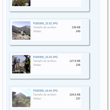
P200309_15.02.JPG
Tamaño de archivo:
139 KB
Visitas:
240
P200309_15.03.JPG
Tamaño de archivo:
127,9 KB
Visitas:
236
P200309_16.04.JPG
Tamaño de archivo:
104,6 KB
Visitas:
237