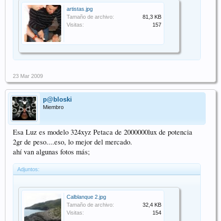
artistas.jpg
Tamaño de archivo:
81,3 KB
Visitas:
157
23 Mar 2009
p@bloski
Miembro
Esa Luz es modelo 324xyz Petaca de 2000000lux de potencia
2gr de peso....eso, lo mejor del mercado.
ahí van algunas fotos más;
Adjuntos:
Calblanque 2.jpg
Tamaño de archivo:
32,4 KB
Visitas:
154