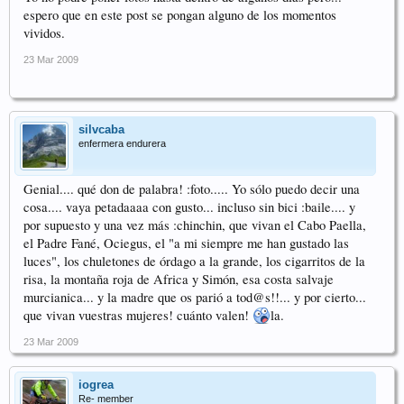
espero que en este post se pongan alguno de los momentos
vividos.
23 Mar 2009
silvcaba
enfermera endurera
Genial.... qué don de palabra! :foto..... Yo sólo puedo decir una
cosa.... vaya petadaaaa con gusto... incluso sin bici :baile.... y
por supuesto y una vez más :chinchin, que vivan el Cabo Paella,
el Padre Fané, Ociegus, el "a mi siempre me han gustado las
luces", los chuletones de órdago a la grande, los cigarritos de la
risa, la montaña roja de Africa y Simón, esa costa salvaje
murcianica... y la madre que os parió a tod@s!!... y por cierto...
que vivan vuestras mujeres! cuánto valen!
la.
23 Mar 2009
iogrea
Re- member