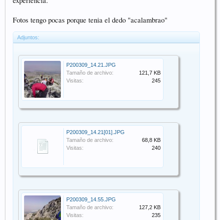
experiencia.
Fotos tengo pocas porque tenia el dedo "acalambrao"
Adjuntos:
P200309_14.21.JPG
Tamaño de archivo:
121,7 KB
Visitas:
245
P200309_14.21[01].JPG
Tamaño de archivo:
68,8 KB
Visitas:
240
P200309_14.55.JPG
Tamaño de archivo:
127,2 KB
Visitas:
235