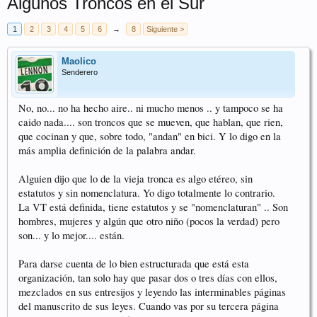
Algunos Troncos en el Sur
1
2
3
4
5
6
→
8
Siguiente >
Maolico
Senderero
No, no... no ha hecho aire.. ni mucho menos .. y tampoco se ha
caido nada.... son troncos que se mueven, que hablan, que rien,
que cocinan y que, sobre todo, "andan" en bici. Y lo digo en la
más amplia definición de la palabra andar.
Alguien dijo que lo de la vieja tronca es algo etéreo, sin
estatutos y sin nomenclatura. Yo digo totalmente lo contrario.
La VT está definida, tiene estatutos y se "nomenclaturan" .. Son
hombres, mujeres y algún que otro niño (pocos la verdad) pero
son... y lo mejor.... están.
Para darse cuenta de lo bien estructurada que está esta
organización, tan solo hay que pasar dos o tres días con ellos,
mezclados en sus entresijos y leyendo las interminables páginas
del manuscrito de sus leyes. Cuando vas por su tercera página