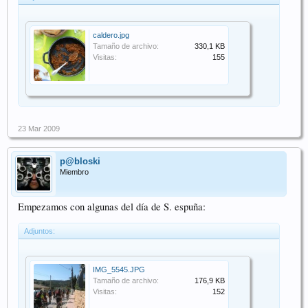
caldero.jpg
Tamaño de archivo:
330,1 KB
Visitas:
155
23 Mar 2009
p@bloski
Miembro
Empezamos con algunas del día de S. espuña:
Adjuntos:
IMG_5545.JPG
Tamaño de archivo:
176,9 KB
Visitas:
152