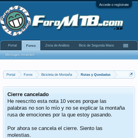
Accede o regístrate
Portal
Zona de Análisis
Bicis de Segunda Mano
Foros
Mensajes recientes
Portal
Foros
Bicicleta de Montaña
Rutas y Quedadas
Cierre cancelado
He reescrito esta nota 10 veces porque las
palabras no son lo mío y no se explicar la montaña
rusa de emociones por la que estoy pasando.
Por ahora se cancela el cierre. Siento las
molestias.