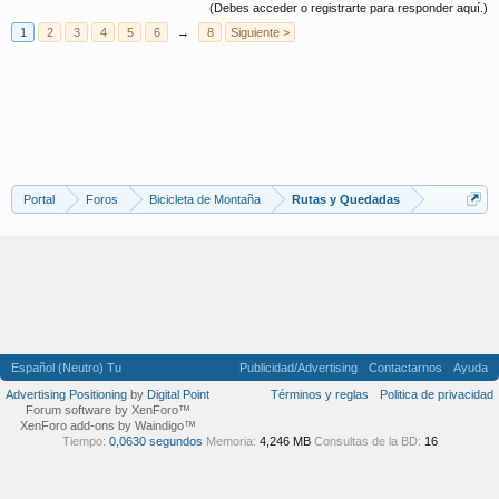
(Debes acceder o registrarte para responder aquí.)
1
2
3
4
5
6
→
8
Siguiente >
Portal
Foros
Bicicleta de Montaña
Rutas y Quedadas
Español (Neutro) Tu
Publicidad/Advertising
Contactarnos
Ayuda
Advertising Positioning
by
Digital Point
Términos y reglas
Politica de privacidad
Forum software by XenForo™
XenForo add-ons by Waindigo™
Tiempo:
0,0630 segundos
Memoria:
4,246 MB
Consultas de la BD:
16