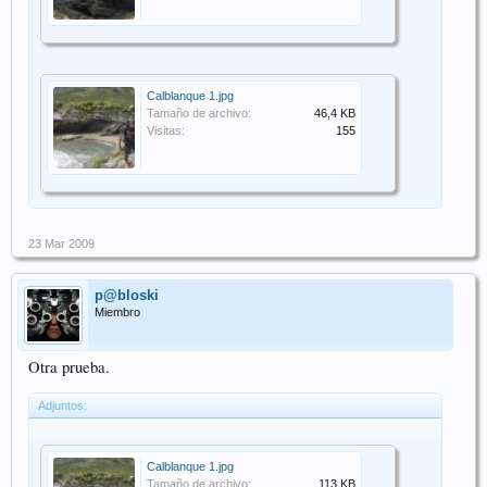
Calblanque 1.jpg
Tamaño de archivo:
46,4 KB
Visitas:
155
23 Mar 2009
p@bloski
Miembro
Otra prueba.
Adjuntos:
Calblanque 1.jpg
Tamaño de archivo:
113 KB