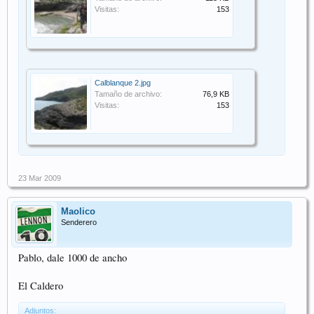
Visitas:
153
Calblanque 2.jpg
Tamaño de archivo:
76,9 KB
Visitas:
153
23 Mar 2009
Maolico
Senderero
Pablo, dale 1000 de ancho
El Caldero
Adjuntos: