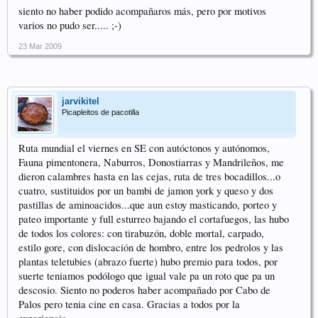
siento no haber podido acompañaros más, pero por motivos
varios no pudo ser..... ;-)
23 Mar 2009
jarvikitel
Picapleitos de pacotilla
Ruta mundial el viernes en SE con autóctonos y autónomos,
Fauna pimentonera, Naburros, Donostiarras y Mandrileños, me
dieron calambres hasta en las cejas, ruta de tres bocadillos...o
cuatro, sustituidos por un bambi de jamon york y queso y dos
pastillas de aminoacidos...que aun estoy masticando, porteo y
pateo importante y full esturreo bajando el cortafuegos, las hubo
de todos los colores: con tirabuzón, doble mortal, carpado,
estilo gore, con dislocación de hombro, entre los pedrolos y las
plantas teletubies (abrazo fuerte) hubo premio para todos, por
suerte teniamos podólogo que igual vale pa un roto que pa un
descosio. Siento no poderos haber acompañado por Cabo de
Palos pero tenia cine en casa. Gracias a todos por la