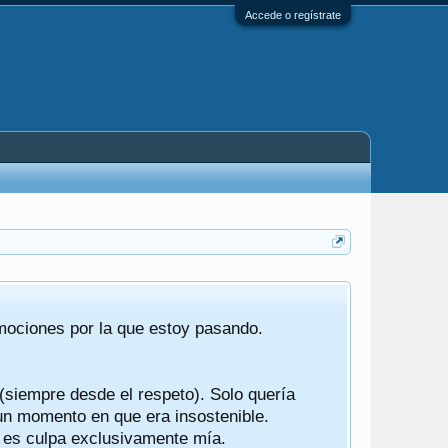
Accede o regístrate
Tras 22 año
emociones por la que estoy pasando.
foro de "ba
compartían r
 (siempre desde el respeto). Solo quería
Gracias a t
 un momento en que era insostenible.
participes d
y es culpa exclusivamente mía.