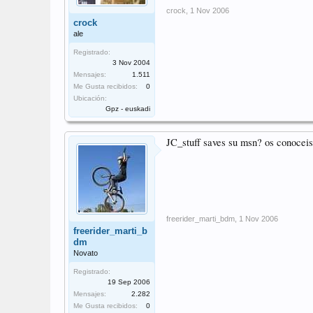
crock
,
1 Nov 2006
crock
ale
Registrado:
3 Nov 2004
Mensajes:
1.511
Me Gusta recibidos:
0
Ubicación:
Gpz - euskadi
JC_stuff saves su msn? os conoceis?
freerider_marti_bdm
,
1 Nov 2006
freerider_marti_b
dm
Novato
Registrado:
19 Sep 2006
Mensajes:
2.282
Me Gusta recibidos:
0