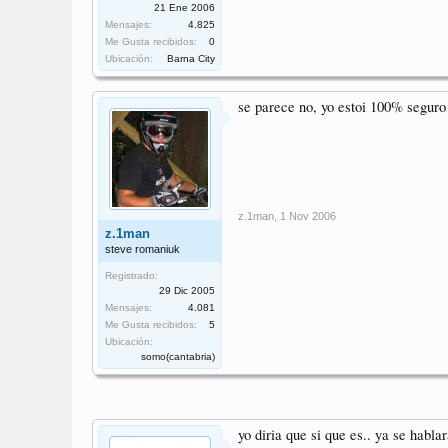
21 Ene 2006
Mensajes:
4.825
Me Gusta recibidos:
0
Ubicación:
Barna City
se parece no, yo estoi 100% seguro
z.1man
,
1 Nov 2006
z.1man
steve romaniuk
Registrado:
29 Dic 2005
Mensajes:
4.081
Me Gusta recibidos:
5
Ubicación:
somo(cantabria)
yo diria que si que es.. ya se habla