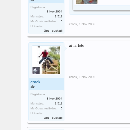
Registrado:
3 Nov 2004
Mensajes:
1.511
Me Gusta recibidos:
0
crock
,
1 Nov 2006
Ubicación:
Gpz - euskadi
ai la foto
crock
,
1 Nov 2006
crock
ale
Registrado:
3 Nov 2004
Mensajes:
1.511
Me Gusta recibidos:
0
Ubicación:
Gpz - euskadi