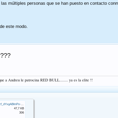
a las múltiples personas que se han puesto en contacto conmig
 de este modo.
????
ue a Andreu le patrocina RED BULL........ ya es la elite !!
x1pjzF2-RYhxRVSuzf_dYxgABlmPo-VONjNOoLYuuKF_evgdAda6EhOdw_QY_4wqABlktih5udzOVxs7dhE1y7WrzBYCfsRXXvIH
47,7 KB
306