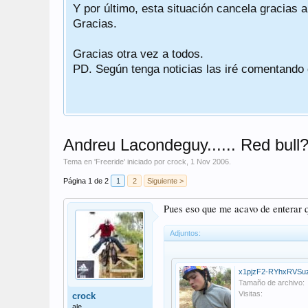
Y por último, esta situación cancela gracias 
Gracias.
Gracias otra vez a todos.
PD. Según tenga noticias las iré comentando
Andreu Lacondeguy...... Red bull
Tema en '
Freeride
' iniciado por
crock
,
1 Nov 2006
.
Página 1 de 2
1
2
Siguiente >
Pues eso que me acavo de enterar q
Adjuntos:
Tamaño de archivo:
Visitas:
crock
ale