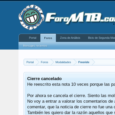
Portal
Zona de Análisis
Bicis de Segunda Ma
Foros
Mensajes recientes
Portal
Foros
Modalidades
Freeride
equeño
Cierre cancelado
donde se
He reescrito esta nota 10 veces porque las p
Por ahora se cancela el cierre. Siento las mol
iéndonos
No voy a entrar a valorar los comentarios de 
comentar, que la noticia de cierre no fue un
También les quiero dar la razón aquellos que 