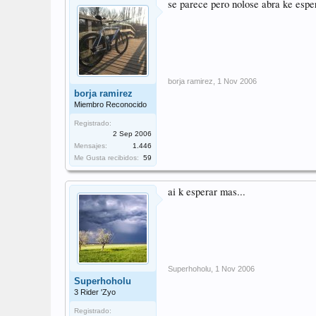
se parece pero nolose abra ke esper
borja ramirez
,
1 Nov 2006
borja ramirez
Miembro Reconocido
Registrado:
2 Sep 2006
Mensajes:
1.446
Me Gusta recibidos:
59
ai k esperar mas...
Superhoholu
,
1 Nov 2006
Superhoholu
3 Rider 'Zyo
Registrado: