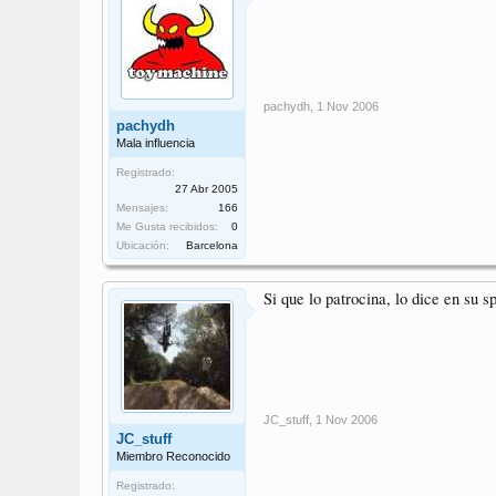
pachydh
,
1 Nov 2006
pachydh
Mala influencia
Registrado:
27 Abr 2005
Mensajes:
166
Me Gusta recibidos:
0
Ubicación:
Barcelona
Si que lo patrocina, lo dice en su s
JC_stuff
,
1 Nov 2006
JC_stuff
Miembro Reconocido
Registrado: