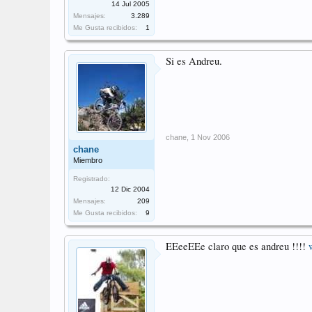
14 Jul 2005
Mensajes:
3.289
Me Gusta recibidos:
1
Si es Andreu.
chane
,
1 Nov 2006
chane
Miembro
Registrado:
12 Dic 2004
Mensajes:
209
Me Gusta recibidos:
9
EEeeEEe claro que es andreu !!!!