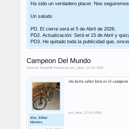
erre.
Ha sido un verdadero placer. Nos seguiremos 
Un saludo
PD. El cierre será el 5 de Abril de 2026.
PD2. Actualización: Será el 15 de Abril y quiz
PD3. He quitado toda la publicidad que, sinc
Campeon Del Mundo
Tema en '
DownHill
' iniciado por
dvv_biker
,
12 Oct 2006
.
ola keria saber kien es el campeon
dvv_biker
,
12 Oct 2006
dvv_biker
Miembro