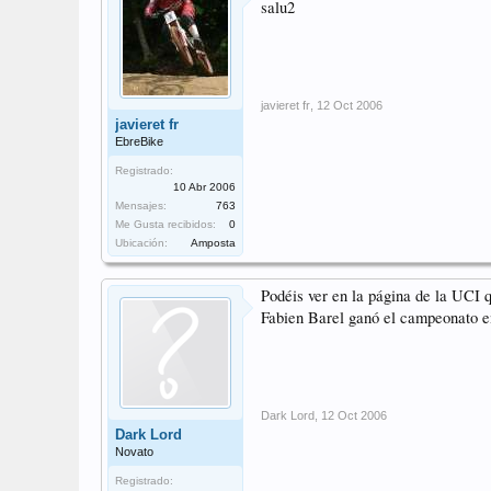
salu2
javieret fr
,
12 Oct 2006
javieret fr
EbreBike
Registrado:
10 Abr 2006
Mensajes:
763
Me Gusta recibidos:
0
Ubicación:
Amposta
Podéis ver en la página de la UCI 
Fabien Barel ganó el campeonato e
Dark Lord
,
12 Oct 2006
Dark Lord
Novato
Registrado: