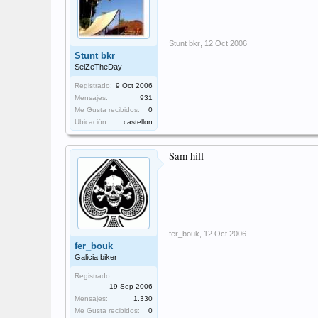
Stunt bkr
,
12 Oct 2006
Stunt bkr
SeiZeTheDay
Registrado:
9 Oct 2006
Mensajes:
931
Me Gusta recibidos:
0
Ubicación:
castellon
Sam hill
fer_bouk
,
12 Oct 2006
fer_bouk
Galicia biker
Registrado:
19 Sep 2006
Mensajes:
1.330
Me Gusta recibidos:
0