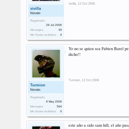
sivilla
,
12 Oct 2006
sivilla
Novato
Registrado:
29 Jul 2006
Mensajes:
35
Me Gusta recibidos:
0
Yo no se quien sea Fabien Barel p
dicho!!
Turmion
,
12 Oct 2006
Turmion
Novato
Registrado:
9 May 2006
Mensajes:
564
Me Gusta recibidos:
0
este año a sido sam hill, el año pas