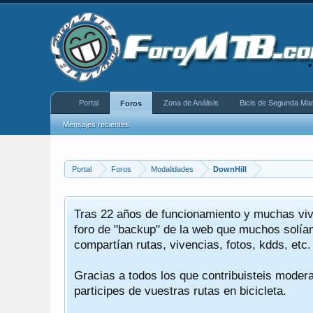
Portal
Zona de Análisis
Bicis de Segunda Ma
Foros
Mensajes recientes
Portal
Foros
Modalidades
DownHill
Tras 22 años de funcionamiento y muchas viv
o.
foro de "backup" de la web que muchos solíam
compartían rutas, vivencias, fotos, kdds, etc.
quería
Gracias a todos los que contribuisteis moder
le.
participes de vuestras rutas en bicicleta.