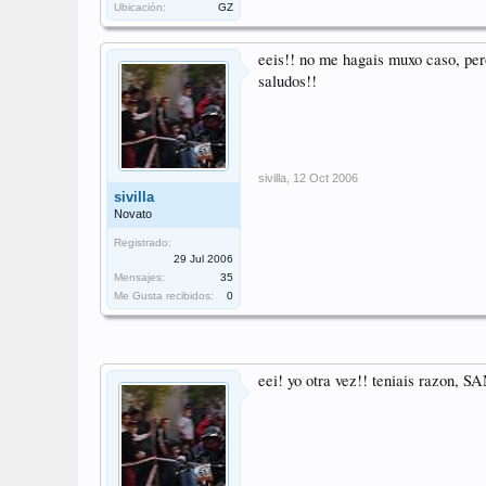
Ubicación:
GZ
eeis!! no me hagais muxo caso, per
saludos!!
sivilla
,
12 Oct 2006
sivilla
Novato
Registrado:
29 Jul 2006
Mensajes:
35
Me Gusta recibidos:
0
eei! yo otra vez!! teniais razon, 