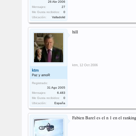
26 Abr 2006
Mensajes:
27
Me Gusta recibidos:
0
Ubicación:
Valladolid
hill
ktm
,
12 Oct 2006
ktm
Paz y amoR
Registrado:
31 Ago 2005
Mensajes:
6.483
Me Gusta recibidos:
0
Ubicación:
España
Fabien Barel es el n 1 en el rank