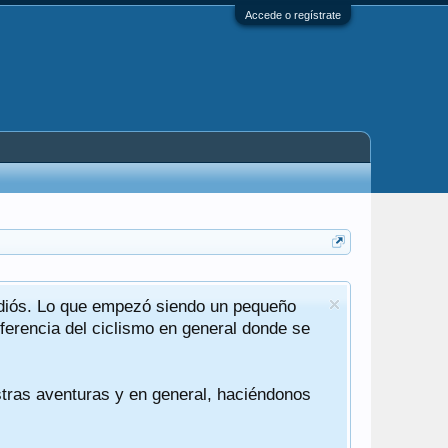
Accede o regístrate
adiós. Lo que empezó siendo un pequeño
Cierre can
ferencia del ciclismo en general donde se
He reescrit
Por ahora se
stras aventuras y en general, haciéndonos
No voy a ent
comentar, q
También les 