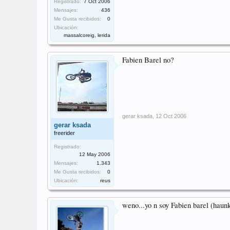
Registrado:
7 Oct 2006
Mensajes:
436
Me Gusta recibidos:
0
Ubicación:
massalcoreig, lerida
Fabien Barel no?
gerar ksada
,
12 Oct 2006
gerar ksada
freerider
Registrado:
12 May 2006
Mensajes:
1.343
Me Gusta recibidos:
0
Ubicación:
reus
weno...yo n soy Fabien barel (haunk