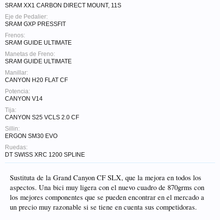
SRAM XX1 CARBON DIRECT MOUNT, 11S
Eje de Pedalier:
SRAM GXP PRESSFIT
Frenos:
SRAM GUIDE ULTIMATE
Manetas de Freno:
SRAM GUIDE ULTIMATE
Manillar:
CANYON H20 FLAT CF
Potencia:
CANYON V14
Tija:
CANYON S25 VCLS 2.0 CF
Sillin:
ERGON SM30 EVO
Ruedas:
DT SWISS XRC 1200 SPLINE
Sustituta de la Grand Canyon CF SLX, que la mejora en todos los
aspectos. Una bici muy ligera con el nuevo cuadro de 870grms con
los mejores componentes que se pueden encontrar en el mercado a
un precio muy razonable si se tiene en cuenta sus competidoras.