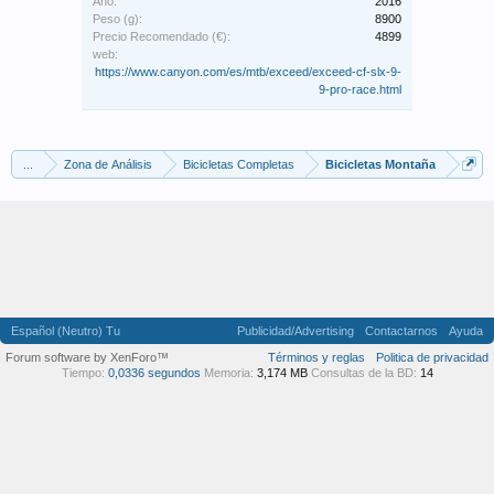
Año:
2016
Peso (g):
8900
Precio Recomendado (€):
4899
web:
https://www.canyon.com/es/mtb/exceed/exceed-cf-slx-9-
9-pro-race.html
...
Zona de Análisis
Bicicletas Completas
Bicicletas Montaña
Español (Neutro) Tu
Publicidad/Advertising
Contactarnos
Ayuda
Forum software by XenForo™
Términos y reglas
Politica de privacidad
Tiempo:
0,0336 segundos
Memoria:
3,174 MB
Consultas de la BD:
14