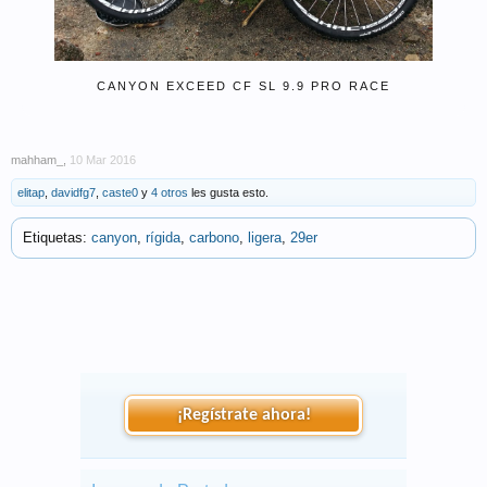
CANYON EXCEED CF SL 9.9 PRO RACE
mahham_
,
10 Mar 2016
elitap
,
davidfg7
,
caste0
y
4 otros
les gusta esto.
Etiquetas:
canyon
,
rígida
,
carbono
,
ligera
,
29er
¡Regístrate ahora!