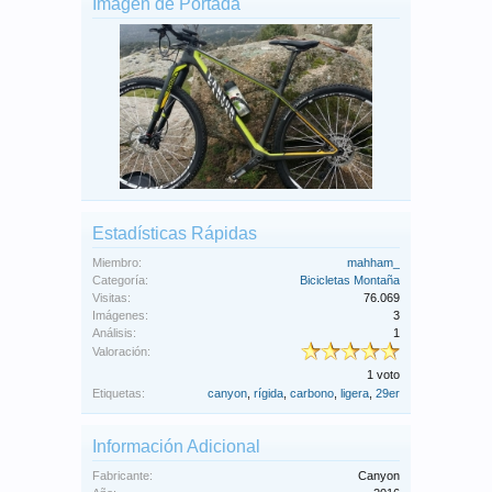
Imagen de Portada
Estadísticas Rápidas
Miembro:
mahham_
Categoría:
Bicicletas Montaña
Visitas:
76.069
Imágenes:
3
Análisis:
1
Valoración:
1 voto
Etiquetas:
canyon
,
rígida
,
carbono
,
ligera
,
29er
Información Adicional
Fabricante:
Canyon