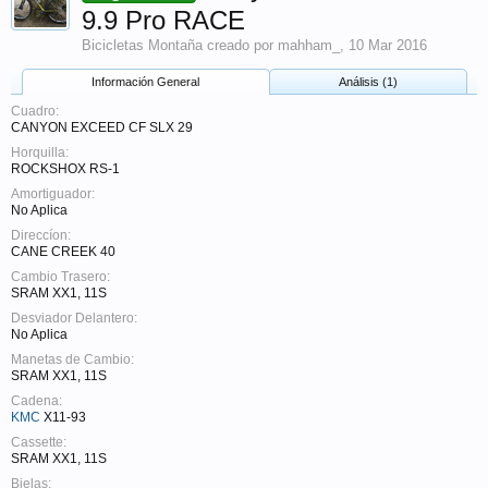
9.9 Pro RACE
Bicicletas Montaña
creado por
mahham_
,
10 Mar 2016
Información General
Análisis (1)
Cuadro:
CANYON EXCEED CF SLX 29
Horquilla:
ROCKSHOX RS-1
Amortiguador:
No Aplica
Direccíon:
CANE CREEK 40
Cambio Trasero:
SRAM XX1, 11S
Desviador Delantero:
No Aplica
Manetas de Cambio:
SRAM XX1, 11S
Cadena:
KMC
X11-93
Cassette:
SRAM XX1, 11S
Bielas: