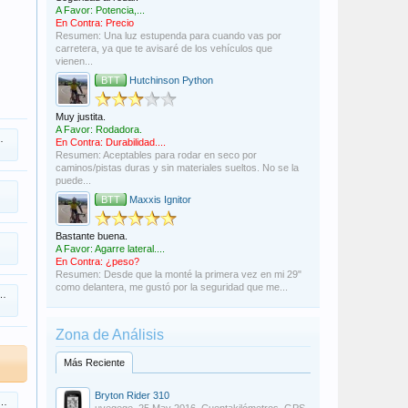
A Favor: Potencia,...
En Contra: Precio
Resumen: Una luz estupenda para cuando vas por
carretera, ya que te avisaré de los vehículos que
vienen...
BTT
Hutchinson Python
Muy justita.
A Favor: Rodadora.
En Contra: Durabilidad....
Resumen: Aceptables para rodar en seco por
caminos/pistas duras y sin materiales sueltos. No se la
puede...
BTT
Maxxis Ignitor
Bastante buena.
A Favor: Agarre lateral....
En Contra: ¿peso?
Resumen: Desde que la monté la primera vez en mi 29"
como delantera, me gustó por la seguridad que me...
Zona de Análisis
Más Reciente
Bryton Rider 310