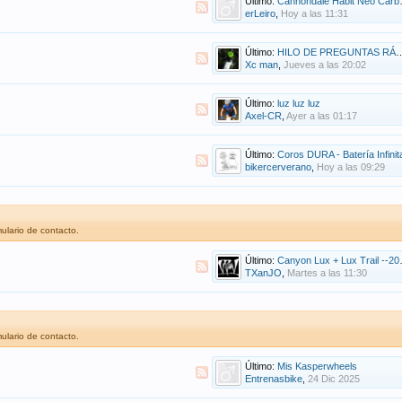
Último:
Cannondale Habit Neo Carbon por 2.999 € ¿alguien más la ha comprado?
erLeiro
,
Hoy a las 11:31
Último:
HILO DE PREGUNTAS RÁPIDAS DE MECÁNICA
Xc man
,
Jueves a las 20:02
Último:
luz luz luz
Axel-CR
,
Ayer a las 01:17
Último:
Coros DURA - Batería Infinit
bikercerverano
,
Hoy a las 09:29
ulario de contacto.
Último:
Canyon Lux + Lux Trail --2019-->>>
TXanJO
,
Martes a las 11:30
ulario de contacto.
Último:
Mis Kasperwheels
Entrenasbike
,
24 Dic 2025