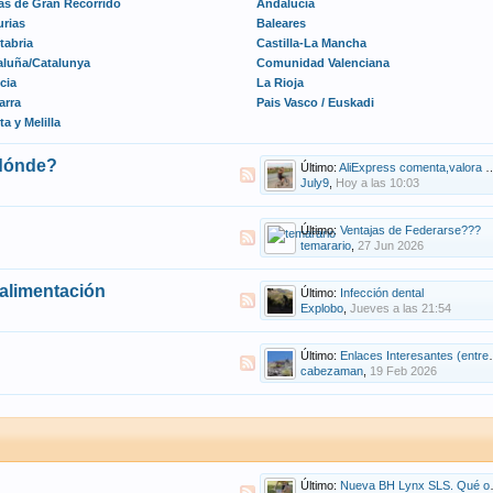
as de Gran Recorrido
Andalucia
urias
Baleares
tabria
Castilla-La Mancha
aluña/Catalunya
Comunidad Valenciana
cia
La Rioja
arra
Pais Vasco / Euskadi
a y Melilla
 dónde?
Último:
AliExpress comenta,valora y muestra tus compras
July9
,
Hoy a las 10:03
Último:
Ventajas de Federarse???
temarario
,
27 Jun 2026
 alimentación
Último:
Infección dental
Explobo
,
Jueves a las 21:54
Último:
Enlaces Interesantes (entrenamiento, mecánica, gps, novatos...)
cabezaman
,
19 Feb 2026
Último:
Nueva BH Lynx SLS. Qué os parece?