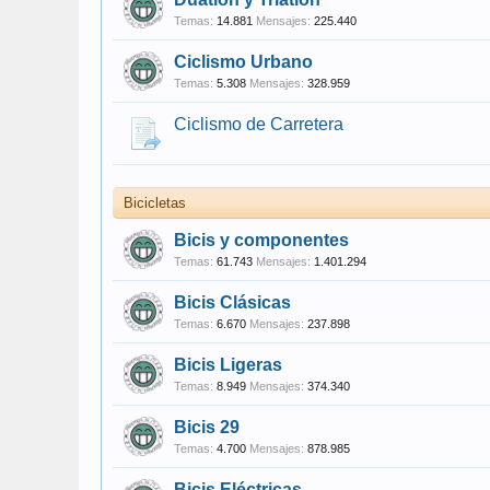
Temas:
14.881
Mensajes:
225.440
Ciclismo Urbano
Temas:
5.308
Mensajes:
328.959
Ciclismo de Carretera
Bicicletas
Bicis y componentes
Temas:
61.743
Mensajes:
1.401.294
Bicis Clásicas
Temas:
6.670
Mensajes:
237.898
Bicis Ligeras
Temas:
8.949
Mensajes:
374.340
Bicis 29
Temas:
4.700
Mensajes:
878.985
Bicis Eléctricas