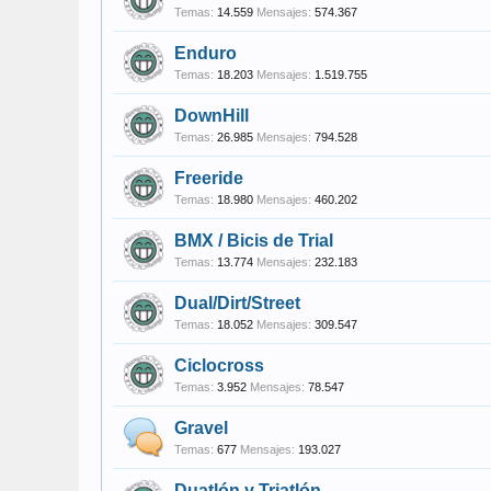
Temas:
14.559
Mensajes:
574.367
Enduro
Temas:
18.203
Mensajes:
1.519.755
DownHill
Temas:
26.985
Mensajes:
794.528
Freeride
Temas:
18.980
Mensajes:
460.202
BMX / Bicis de Trial
Temas:
13.774
Mensajes:
232.183
Dual/Dirt/Street
Temas:
18.052
Mensajes:
309.547
Ciclocross
Temas:
3.952
Mensajes:
78.547
Gravel
Temas:
677
Mensajes:
193.027
Duatlón y Triatlón