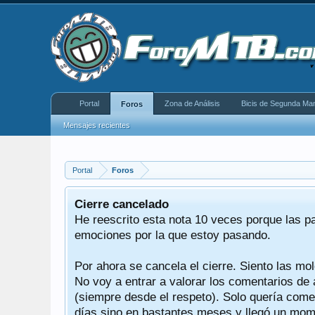
Portal
Zona de Análisis
Bicis de Segunda Ma
Foros
Mensajes recientes
Portal
Foros
 decir
Cierre cancelado
,
He reescrito esta nota 10 veces porque las p
tían
emociones por la que estoy pasando.
Por ahora se cancela el cierre. Siento las mol
ndo
No voy a entrar a valorar los comentarios de 
(siempre desde el respeto). Solo quería comen
días sino en bastantes meses y llegó un mome