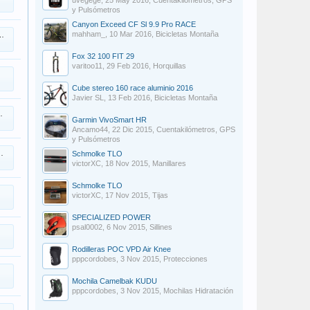
uvegege
,
25 May 2016
,
Cuentakilómetros, GPS
y Pulsómetros
Canyon Exceed CF Sl 9.9 Pro RACE
mahham_
,
10 Mar 2016
,
Bicicletas Montaña
Fox 32 100 FIT 29
varitoo11
,
29 Feb 2016
,
Horquillas
Cube stereo 160 race aluminio 2016
Javier SL
,
13 Feb 2016
,
Bicicletas Montaña
Garmin VivoSmart HR
Ancamo44
,
22 Dic 2015
,
Cuentakilómetros, GPS
y Pulsómetros
Schmolke TLO
victorXC
,
18 Nov 2015
,
Manillares
Schmolke TLO
victorXC
,
17 Nov 2015
,
Tijas
SPECIALIZED POWER
psal0002
,
6 Nov 2015
,
Sillines
Rodilleras POC VPD Air Knee
pppcordobes
,
3 Nov 2015
,
Protecciones
Mochila Camelbak KUDU
pppcordobes
,
3 Nov 2015
,
Mochilas Hidratación