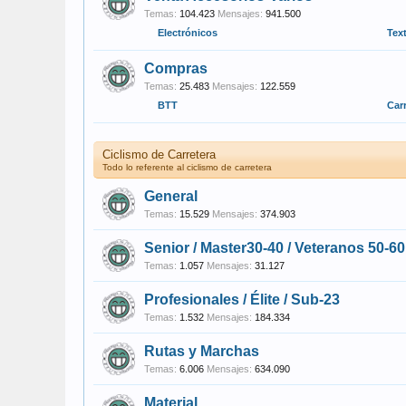
Temas:
104.423
Mensajes:
941.500
Electrónicos
Text
Compras
Temas:
25.483
Mensajes:
122.559
BTT
Car
Ciclismo de Carretera
Todo lo referente al ciclismo de carretera
General
Temas:
15.529
Mensajes:
374.903
Senior / Master30-40 / Veteranos 50-60
Temas:
1.057
Mensajes:
31.127
Profesionales / Élite / Sub-23
Temas:
1.532
Mensajes:
184.334
Rutas y Marchas
Temas:
6.006
Mensajes:
634.090
Material