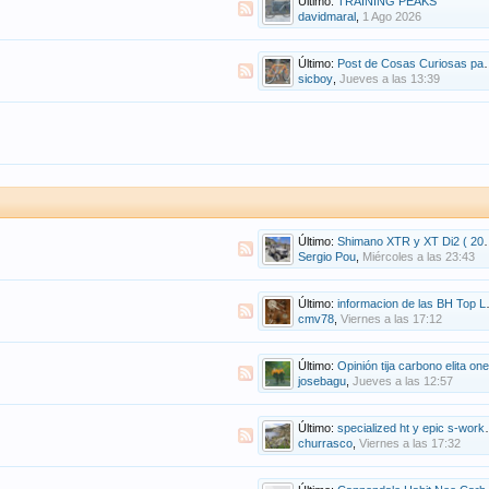
Último:
TRAINING PEAKS
davidmaral
,
1 Ago 2026
Último:
Post de Cosas Curiosas para Bicis&Ciclistas
sicboy
,
Jueves a las 13:39
Último:
Shimano XTR y XT Di2 ( 2025 )
Sergio Pou
,
Miércoles a las 23:43
Último:
informacion de las BH Top Line
cmv78
,
Viernes a las 17:12
Último:
Opinión tija carbono elita one
josebagu
,
Jueves a las 12:57
Último:
specialized ht y epic s-works 29
churrasco
,
Viernes a las 17:32