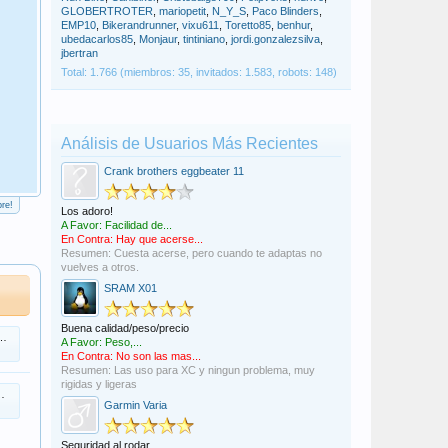
GLOBERTROTER
,
mariopetit
,
N_Y_S
,
Paco Blinders
,
Ha sido un verdadero placer. Nos seguiremos viendo 
EMP10
,
Bikerandrunner
,
vixu611
,
Toretto85
,
benhur
,
siempre que se pueda ir en bici :)
ubedacarlos85
,
Monjaur
,
tintiniano
,
jordi.gonzalezsilva
,
jbertran
Total: 1.766 (miembros: 35, invitados: 1.583, robots: 148)
Un saludo
PD. El cierre será el 5 de Abril de 2026.
Análisis de Usuarios Más Recientes
PD2. Actualización: Será el 15 de Abril y quizás se pu
PD3. He quitado toda la publicidad que, sinceramente
Crank brothers eggbeater 11
re!
Los adoro!
A Favor: Facilidad de...
En Contra: Hay que acerse...
Resumen: Cuesta acerse, pero cuando te adaptas no
vuelves a otros.
SRAM X01
Buena calidad/peso/precio
A Favor: Peso,...
En Contra: No son las mas...
Resumen: Las uso para XC y ningun problema, muy
rigidas y ligeras
Garmin Varia
Seguridad al rodar.