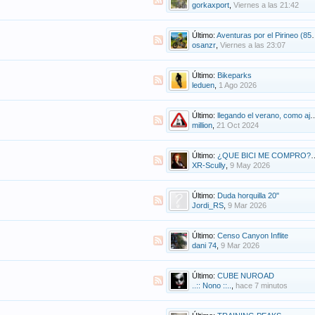
gorkaxport
,
Viernes a las 21:42
Último:
Aventuras por el Pirineo (85% conseguido !)
osanzr
,
Viernes a las 23:07
Último:
Bikeparks
leduen
,
1 Ago 2026
Último:
llegando el verano, como ajustar suspensiones para bike park
million
,
21 Oct 2024
Último:
¿QUE BICI ME COMPRO?el hilo de la eterna pregunta 2012.(normas pagina 1)
XR-Scully
,
9 May 2026
Último:
Duda horquilla 20"
Jordi_RS
,
9 Mar 2026
Último:
Censo Canyon Inflite
dani 74
,
9 Mar 2026
Último:
CUBE NUROAD
..:: Nono ::..
,
hace 7 minutos