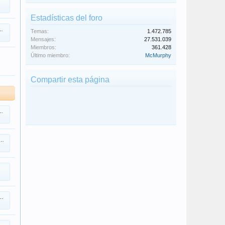
Estadísticas del foro
Temas:
1.472.785
Mensajes:
27.531.039
Miembros:
361.428
Último miembro:
McMurphy
Compartir esta página