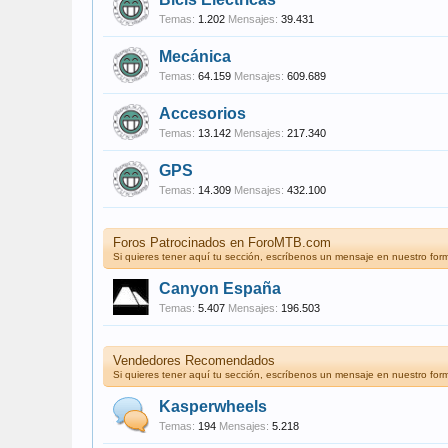
Temas:
1.202
Mensajes:
39.431
Mecánica
Temas:
64.159
Mensajes:
609.689
Accesorios
Temas:
13.142
Mensajes:
217.340
GPS
Temas:
14.309
Mensajes:
432.100
Foros Patrocinados en ForoMTB.com
Si quieres tener aquí tu sección,
escríbenos un mensaje en nuestro form
Canyon España
Temas:
5.407
Mensajes:
196.503
Vendedores Recomendados
Si quieres tener aquí tu sección,
escríbenos un mensaje en nuestro form
Kasperwheels
Temas:
194
Mensajes:
5.218