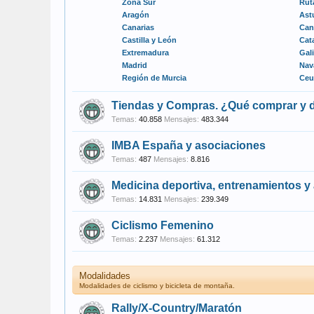
Zona Sur
Rut
Aragón
Ast
Canarias
Can
Castilla y León
Cat
Extremadura
Gali
Madrid
Nav
Región de Murcia
Ceut
Tiendas y Compras. ¿Qué comprar y
Temas:
40.858
Mensajes:
483.344
IMBA España y asociaciones
Temas:
487
Mensajes:
8.816
Medicina deportiva, entrenamientos y
Temas:
14.831
Mensajes:
239.349
Ciclismo Femenino
Temas:
2.237
Mensajes:
61.312
Modalidades
Modalidades de ciclismo y bicicleta de montaña.
Rally/X-Country/Maratón