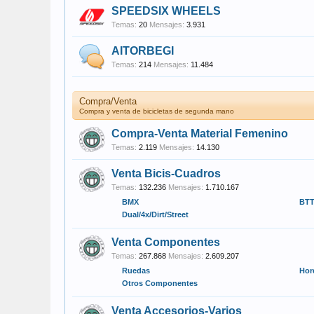
SPEEDSIX WHEELS
Temas:
20
Mensajes:
3.931
AITORBEGI
Temas:
214
Mensajes:
11.484
Compra/Venta
Compra y venta de bicicletas de segunda mano
Compra-Venta Material Femenino
Temas:
2.119
Mensajes:
14.130
Venta Bicis-Cuadros
Temas:
132.236
Mensajes:
1.710.167
BMX
BTT
Dual/4x/Dirt/Street
Venta Componentes
Temas:
267.868
Mensajes:
2.609.207
Ruedas
Hor
Otros Componentes
Venta Accesorios-Varios