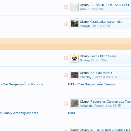
Último:
SERVICIO POSTVENTA SPEEDSIX
jario
,
21 Mar 2025
Último:
Graduadas para mujer
mialgas
,
30 Jun 2026
Último:
Gafas POC Crave
Graku
,
19 Jun 2026
Último:
BERRIA MAKO
EMP10
,
Jueves a las 06:51
 - Sin Suspensión o Rigidos
BTT - Con Suspensión Trasera
Último:
Repuestos Canyon Lux Trail 2024
hakamin
,
Viernes a las 07:45
quillas y Amortiguadores
BMX
Último:
[REBAJADAS] Zapatillas RAPHA Classic Shoes , nº 43,5.... a ESTRENAR!