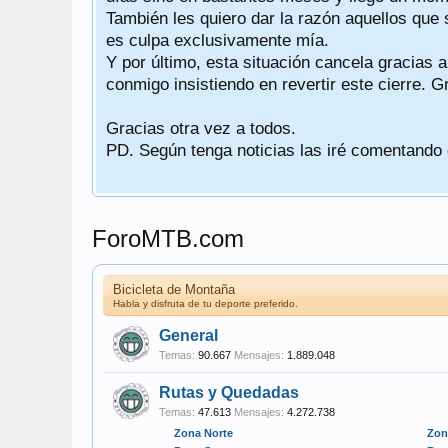
sea
También les quiero dar la razón aquellos que 
es culpa exclusivamente mía.
Y por último, esta situación cancela gracias 
conmigo insistiendo en revertir este cierre. G
Gracias otra vez a todos.
PD. Según tenga noticias las iré comentando
ForoMTB.com
Bicicleta de Montaña
Habla y disfruta de tu deporte preferido.
General
Temas:
90.667
Mensajes:
1.889.048
Rutas y Quedadas
Temas:
47.613
Mensajes:
4.272.738
Zona Norte
Zon