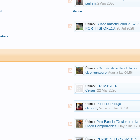
perhim
,
2 Ago 2026
il
Varios
Último:
Busco amortiguador 216x63 y 216x57.
NORTH SHORE13
,
28 Jul 2026
retera
Último:
¿Se está desinflando la burbuja?
elzorromtbero
,
Ayer a las 00:56
Último:
CRI MASTER
Ceiser
,
22 Mar 2026
Último:
Post Del Dopaje
elsheriff
,
Viernes a las 06:50
Último:
Pico Bartolo (Desierto de las Palmas - Benicasim)
Diego Camporrobles
,
Hoy a las 12:
Último:
CENSO AETHOS SPECIALIZED