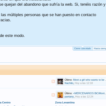
se quejan del abandono que sufría la web. Si, tenéis razón y
a las múltiples personas que se han puesto en contacto
racias.
 de este modo.
Cierre cancelado
Hasta siemp
Último:
Meet a girl who wants to be with you
Nachito
,
Hoy a las 12:18
Último:
<MERCENARIOS BiCiMontaÑeros>
pantany
,
Hoy a las 12:24
a Centro
Zona Levantina