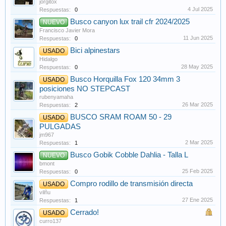
jorgitox
4 Jul 2025
Respuestas:
0
Busco canyon lux trail cfr 2024/2025
NUEVO
Francisco Javier Mora
11 Jun 2025
Respuestas:
0
Bici alpinestars
USADO
Hidalgo
28 May 2025
Respuestas:
0
Busco Horquilla Fox 120 34mm 3
USADO
posiciones NO STEPCAST
rubenyamaha
26 Mar 2025
Respuestas:
2
BUSCO SRAM ROAM 50 - 29
USADO
PULGADAS
jm967
2 Mar 2025
Respuestas:
1
Busco Gobik Cobble Dahlia - Talla L
NUEVO
bmont
25 Feb 2025
Respuestas:
0
Compro rodillo de transmisión directa
USADO
vilñu
27 Ene 2025
Respuestas:
1
Cerrado!
USADO
curro137