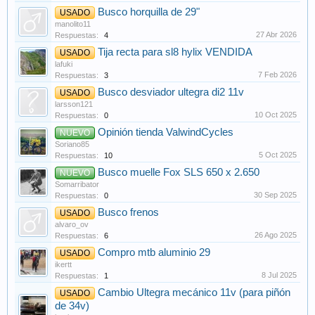
Busco horquilla de 29"
USADO
manolito11
27 Abr 2026
Respuestas:
4
Tija recta para sl8 hylix VENDIDA
USADO
lafuki
7 Feb 2026
Respuestas:
3
Busco desviador ultegra di2 11v
USADO
larsson121
10 Oct 2025
Respuestas:
0
Opinión tienda ValwindCycles
NUEVO
Soriano85
5 Oct 2025
Respuestas:
10
Busco muelle Fox SLS 650 x 2.650
NUEVO
Somarribator
30 Sep 2025
Respuestas:
0
Busco frenos
USADO
alvaro_ov
26 Ago 2025
Respuestas:
6
Compro mtb aluminio 29
USADO
ikertt
8 Jul 2025
Respuestas:
1
Cambio Ultegra mecánico 11v (para piñón
USADO
de 34v)