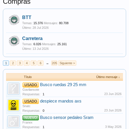
Compras
BTT
Temas:
15.376
Mensajes:
80.708
28 Jul 2026
Carretera
Temas:
6.026
Mensajes:
25.161
13 Jul 2026
1
2
3
4
5
6
→
205
Siguiente >
Título
Último mensaje ↓
Busco ruedas 29 25 mm
USADO
Gavilansote
23 Jun 2026
Respuestas:
1
despiece mandos axs
USADO
Snatc
23 Jun 2026
Respuestas:
0
Busco sensor pedaleo Sram
NUEVO
Franex
3 May 2026
Respuestas:
1