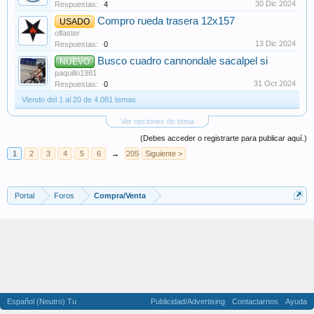
30 Dic 2024
Respuestas:
4
Compro rueda trasera 12x157
USADO
olfaster
13 Dic 2024
Respuestas:
0
Busco cuadro cannondale sacalpel si
NUEVO
paquillo1981
31 Oct 2024
Respuestas:
0
Viendo del 1 al 20 de 4.081 temas
Ver opciones de tema
(Debes acceder o registrarte para publicar aquí.)
1
2
3
4
5
6
→
205
Siguiente >
Portal
Foros
Compra/Venta
Español (Neutro) Tu
Publicidad/Advertising
Contactarnos
Ayuda