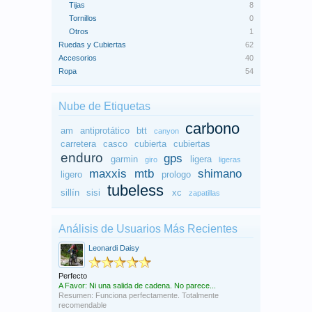
Tijas
8
Tornillos
0
Otros
1
Ruedas y Cubiertas
62
Accesorios
40
Ropa
54
Nube de Etiquetas
carbono
am
antiprotático
btt
canyon
carretera
casco
cubierta
cubiertas
enduro
gps
garmin
ligera
giro
ligeras
maxxis
mtb
shimano
ligero
prologo
tubeless
sillín
sisi
xc
zapatillas
Análisis de Usuarios Más Recientes
Leonardi Daisy
Perfecto
A Favor: Ni una salida de cadena. No parece...
Resumen: Funciona perfectamente. Totalmente
recomendable