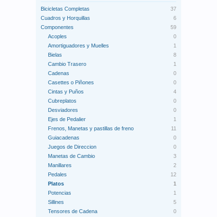
Bicicletas Completas
37
Cuadros y Horquillas
6
Componentes
59
Acoples
0
Amortiguadores y Muelles
1
Bielas
8
Cambio Trasero
1
Cadenas
0
Casettes o Piñones
0
Cintas y Puños
4
Cubreplatos
0
Desviadores
0
Ejes de Pedalier
1
Frenos, Manetas y pastillas de freno
11
Guiacadenas
0
Juegos de Direccion
0
Manetas de Cambio
3
Manillares
2
Pedales
12
Platos
1
Potencias
1
Sillines
5
Tensores de Cadena
0