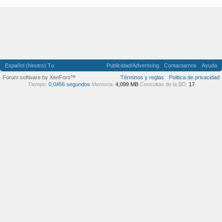
Español (Neutro) Tu
Publicidad/Advertising
Contactarnos
Ayuda
Forum software by XenForo™
Términos y reglas
Politica de privacidad
Tiempo:
0,0456 segundos
Memoria:
4,099 MB
Consultas de la BD:
17