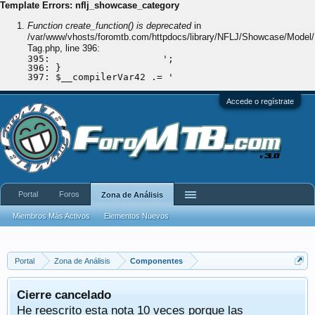
Template Errors: nflj_showcase_category
Function create_function() is deprecated
in
/var/www/vhosts/
foromtb.com/httpdocs/library/NFLJ/Showcase/Model/
Tag.php
, line 396:
395: 			';

396: }

Accede o regístrate
Portal
Foros
Zona de Análisis
Miembros Más Activos
Elementos Nuevos
Portal
Zona de Análisis
Componentes
Cierre cancelado
He reescrito esta nota 10 veces porque las