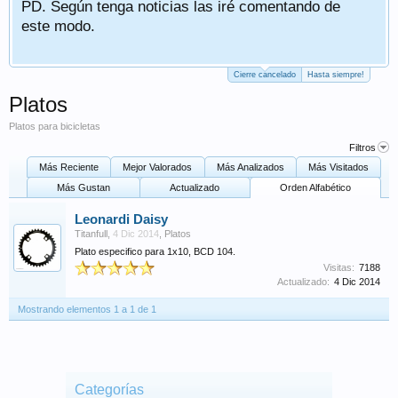
PD. Según tenga noticias las iré comentando de
este modo.
Cierre cancelado
Hasta siempre!
Platos
Platos para bicicletas
Filtros
Más Reciente
Mejor Valorados
Más Analizados
Más Visitados
Más Gustan
Actualizado
Orden Alfabético
Leonardi Daisy
Titanfull
,
4 Dic 2014
,
Platos
Plato especifico para 1x10, BCD 104.
Visitas:
7188
Actualizado:
4 Dic 2014
Mostrando elementos 1 a 1 de 1
Categorías