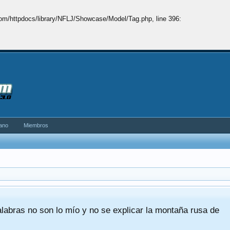
om/httpdocs/library/NFLJ/Showcase/Model/Tag.php
, line 396:
ano
Miembros
alabras no son lo mío y no se explicar la montaña rusa de