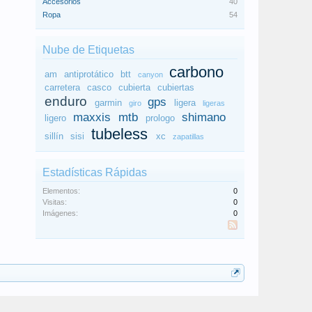
Accesorios
40
Ropa
54
Nube de Etiquetas
carbono
am
antiprotático
btt
canyon
carretera
casco
cubierta
cubiertas
enduro
gps
garmin
ligera
giro
ligeras
maxxis
mtb
shimano
ligero
prologo
tubeless
sillín
sisi
xc
zapatillas
Estadísticas Rápidas
Elementos:
0
Visitas:
0
Imágenes:
0