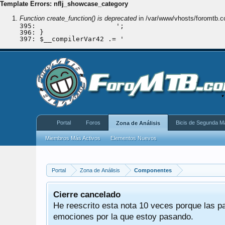
Template Errors: nflj_showcase_category
Function create_function() is deprecated
in /var/www/vhosts/
foromtb.c
395: 			';

396: }

Portal
Foros
Bicis de Segunda M
Zona de Análisis
Miembros Más Activos
Elementos Nuevos
Portal
Zona de Análisis
Componentes
 decir
Cierre cancelado
,
He reescrito esta nota 10 veces porque las p
tían
emociones por la que estoy pasando.