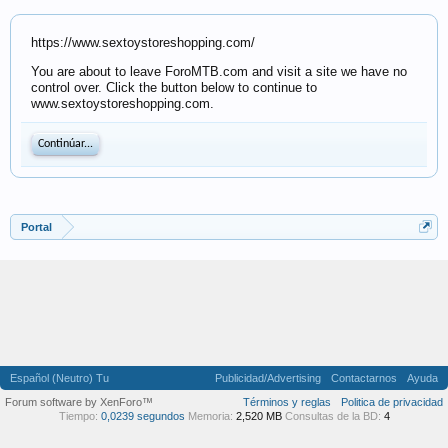
https://www.sextoystoreshopping.com
/
You are about to leave
ForoMTB.com
and visit a site we have no
control over. Click the button below to continue to
www.sextoystoreshopping.com
.
Continúar...
Portal
Español (Neutro) Tu
Publicidad/Advertising
Contactarnos
Ayuda
Forum software by XenForo™
Términos y reglas
Politica de privacidad
Tiempo:
0,0239 segundos
Memoria:
2,520 MB
Consultas de la BD:
4