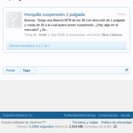
Horquilla suspensión 1 pulgada
Tema
Buenas. Tengo una Bianchi MTB de los 90 con dirección de 1 pulgada
y rueda de 26 a la cual quiero poner suspensión. ¿Hay algo en el
mercado? ¿Se...
Tema de:
Yoriel
,
1 Sep 2018
, 9 respuestas, en el foro:
Bicis Clásicas
Viendo resultados 1 a 1 de 1
Portal
Tags
Español (Neutro) Tu
Publicidad/Advertising
Contactarnos
Ayuda
Forum software by XenForo™
Términos y reglas
Politica de privacidad
Tiempo:
0,2909 segundos
Memoria:
2,919 MB
Consultas de la BD:
10