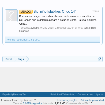
Bici niño Islabikes Cnoc 14"
Tema
USADO
Buenas noches, en unos dias el enano de la casa va a cambiar de
bici, con lo que la del titulo pasará a estar en venta. Es una Islabikes
Cnoc...
Tema de:
zynaps
,
9 May 2018
, 1 respuestas, en el foro:
Venta Bicis-
Cuadros
Viendo resultados 1 a 1 de 1
Portal
Tags
Español (Neutro) Tu
Publicidad/Advertising
Contactarnos
Ayuda
Forum software by XenForo™
Términos y reglas
Politica de privacidad
Tiempo:
0,0275 segundos
Memoria:
2,923 MB
Consultas de la BD:
10