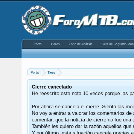
Portal
Foros
Zona de Análisis
Bicis de Segunda Man
Portal
Tags
equeño
Cierre cancelado
donde se
He reescrito esta nota 10 veces porque las p
Por ahora se cancela el cierre. Siento las mol
iéndonos
No voy a entrar a valorar los comentarios de 
comentar, que la noticia de cierre no fue un
También les quiero dar la razón aquellos que 
Y por último, esta situación cancela gracias 