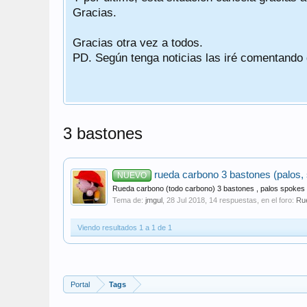
Gracias.
Gracias otra vez a todos.
PD. Según tenga noticias las iré comentando
3 bastones
rueda carbono 3 bastones (palos
NUEVO
Rueda carbono (todo carbono) 3 bastones , palos spokes p
Tema de:
jmgul
,
28 Jul 2018
, 14 respuestas, en el foro:
Ru
Viendo resultados 1 a 1 de 1
Portal
Tags