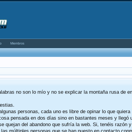
o
Miembros
alabras no son lo mío y no se explicar la montaña rusa de 
estias.
algunas personas, cada uno es libre de opinar lo que quiera
a cosa pensada en dos días sino en bastantes meses y llegó
se quejan del abandono que sufría la web. Si, tenéis razón 
a las múltiples personas que se han puesto en contacto conmig