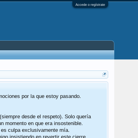
Accede o regístrate
Tras 22 año
emociones por la que estoy pasando.
foro de "ba
compartían r
 (siempre desde el respeto). Solo quería
Gracias a t
 un momento en que era insostenible.
participes d
y es culpa exclusivamente mía.
o insistiendo en revertir este cierre.
Ha sido un 