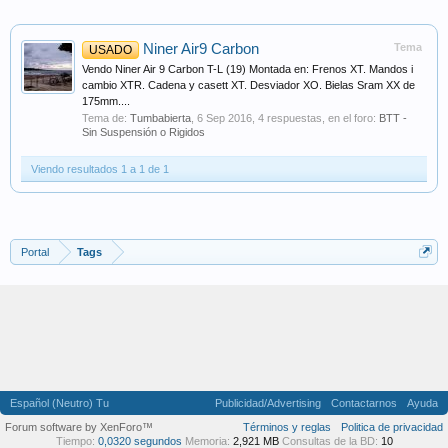
Niner Air9 Carbon
Tema
USADO
Vendo Niner Air 9 Carbon T-L (19) Montada en: Frenos XT. Mandos i
cambio XTR. Cadena y casett XT. Desviador XO. Bielas Sram XX de
175mm....
Tema de:
Tumbabierta
,
6 Sep 2016
, 4 respuestas, en el foro:
BTT -
Sin Suspensión o Rigidos
Viendo resultados 1 a 1 de 1
Portal
Tags
Español (Neutro) Tu
Publicidad/Advertising
Contactarnos
Ayuda
Forum software by XenForo™
Términos y reglas
Politica de privacidad
Tiempo:
0,0320 segundos
Memoria:
2,921 MB
Consultas de la BD:
10