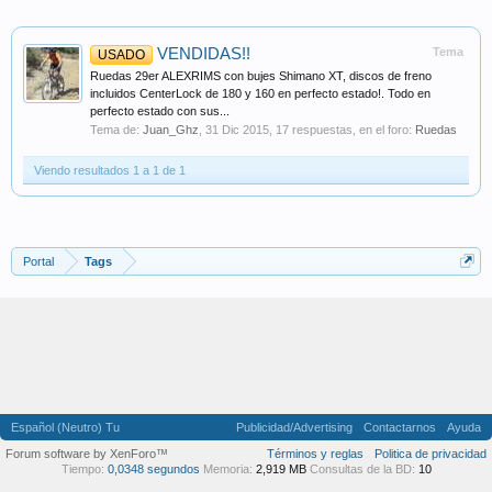
VENDIDAS!!
Tema
USADO
Ruedas 29er ALEXRIMS con bujes Shimano XT, discos de freno
incluidos CenterLock de 180 y 160 en perfecto estado!. Todo en
perfecto estado con sus...
Tema de:
Juan_Ghz
,
31 Dic 2015
, 17 respuestas, en el foro:
Ruedas
Viendo resultados 1 a 1 de 1
Portal
Tags
Español (Neutro) Tu
Publicidad/Advertising
Contactarnos
Ayuda
Forum software by XenForo™
Términos y reglas
Politica de privacidad
Tiempo:
0,0348 segundos
Memoria:
2,919 MB
Consultas de la BD:
10