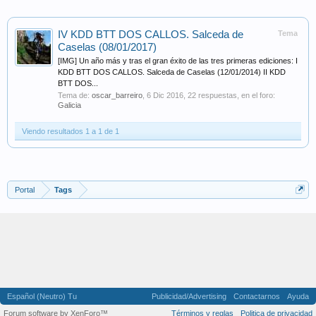
IV KDD BTT DOS CALLOS. Salceda de
Tema
Caselas (08/01/2017)
[IMG] Un año más y tras el gran éxito de las tres primeras ediciones: I
KDD BTT DOS CALLOS. Salceda de Caselas (12/01/2014) II KDD
BTT DOS...
Tema de:
oscar_barreiro
,
6 Dic 2016
, 22 respuestas, en el foro:
Galicia
Viendo resultados 1 a 1 de 1
Portal
Tags
Español (Neutro) Tu
Publicidad/Advertising
Contactarnos
Ayuda
Forum software by XenForo™
Términos y reglas
Politica de privacidad