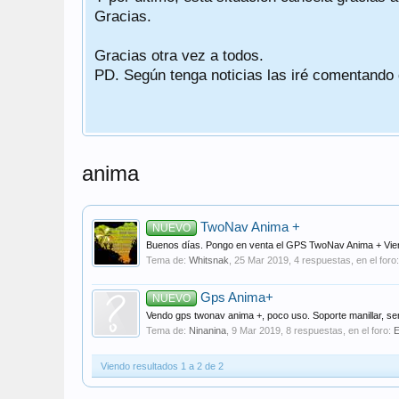
Gracias.
Gracias otra vez a todos.
PD. Según tenga noticias las iré comentando
anima
TwoNav Anima +
NUEVO
Buenos días. Pongo en venta el GPS TwoNav Anima + Viene 
Tema de:
Whitsnak
,
25 Mar 2019
, 4 respuestas, en el foro
Gps Anima+
NUEVO
Vendo gps twonav anima +, poco uso. Soporte manillar, sen
Tema de:
Ninanina
,
9 Mar 2019
, 8 respuestas, en el foro:
E
Viendo resultados 1 a 2 de 2