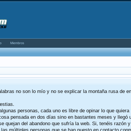
o
Miembros
alabras no son lo mío y no se explicar la montaña rusa de 
estias.
algunas personas, cada uno es libre de opinar lo que quiera
a cosa pensada en dos días sino en bastantes meses y llegó
se quejan del abandono que sufría la web. Si, tenéis razón 
a las múltiples personas que se han puesto en contacto conmig