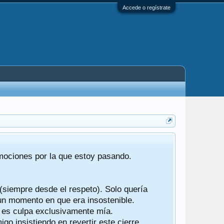
Accede o regístrate
Tras 22 año
emociones por la que estoy pasando.
foro de "ba
compartían r
 (siempre desde el respeto). Solo quería
Gracias a t
 un momento en que era insostenible.
participes d
y es culpa exclusivamente mía.
o insistiendo en revertir este cierre.
Ha sido un 