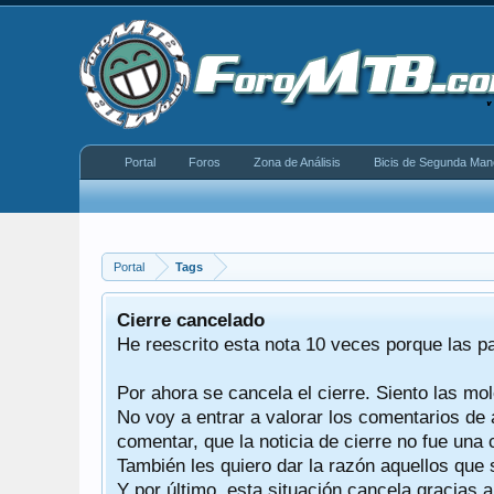
Portal
Foros
Zona de Análisis
Bicis de Segunda Man
Portal
Tags
equeño
Cierre cancelado
donde se
He reescrito esta nota 10 veces porque las p
Por ahora se cancela el cierre. Siento las mol
iéndonos
No voy a entrar a valorar los comentarios de 
comentar, que la noticia de cierre no fue un
También les quiero dar la razón aquellos que 
Y por último, esta situación cancela gracias 