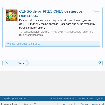
CENSO de las PRESIONES de nuestros
Tema
neumáticos.
Después de rumiarlo mucho hoy he tenido un calentón (gracias a
@PETERPUNK) y me he animado. Está claro que es un tema muy
particular pero como...
Tema de:
nanotecnologico
,
7 Nov 2016
, 41 respuestas, en el foro:
Bicis y componentes
Viendo resultados 1 a 1 de 1
Portal
Tags
Español (Neutro) Tu
Publicidad/Advertising
Contactarnos
Ayuda
Forum software by XenForo™
Términos y reglas
Politica de privacidad