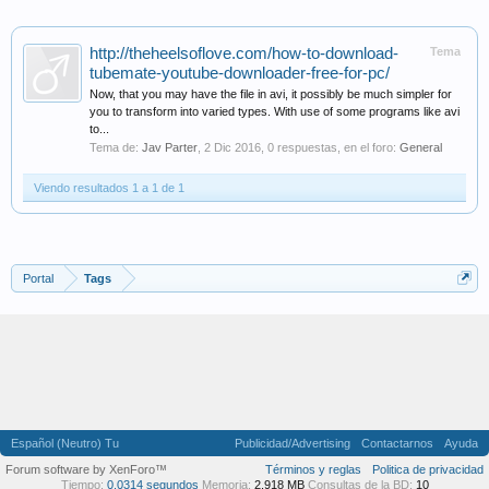
http://theheelsoflove.com/how-to-download-
Tema
tubemate-youtube-downloader-free-for-pc/
Now, that you may have the file in avi, it possibly be much simpler for
you to transform into varied types. With use of some programs like avi
to...
Tema de:
Jav Parter
,
2 Dic 2016
, 0 respuestas, en el foro:
General
Viendo resultados 1 a 1 de 1
Portal
Tags
Español (Neutro) Tu
Publicidad/Advertising
Contactarnos
Ayuda
Forum software by XenForo™
Términos y reglas
Politica de privacidad
Tiempo:
0,0314 segundos
Memoria:
2,918 MB
Consultas de la BD:
10