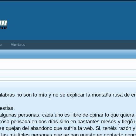
o
Miembros
alabras no son lo mío y no se explicar la montaña rusa de 
estias.
algunas personas, cada uno es libre de opinar lo que quiera
a cosa pensada en dos días sino en bastantes meses y llegó
se quejan del abandono que sufría la web. Si, tenéis razón 
a las múltiples personas que se han puesto en contacto conmig