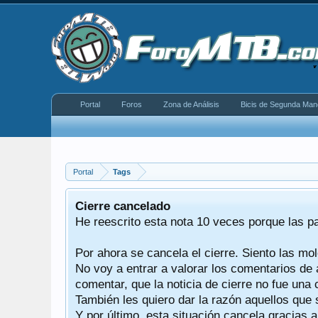
Portal
Foros
Zona de Análisis
Bicis de Segunda Man
Portal
Tags
equeño
Cierre cancelado
donde se
He reescrito esta nota 10 veces porque las p
Por ahora se cancela el cierre. Siento las mol
iéndonos
No voy a entrar a valorar los comentarios de 
comentar, que la noticia de cierre no fue un
También les quiero dar la razón aquellos que 
Y por último, esta situación cancela gracias 