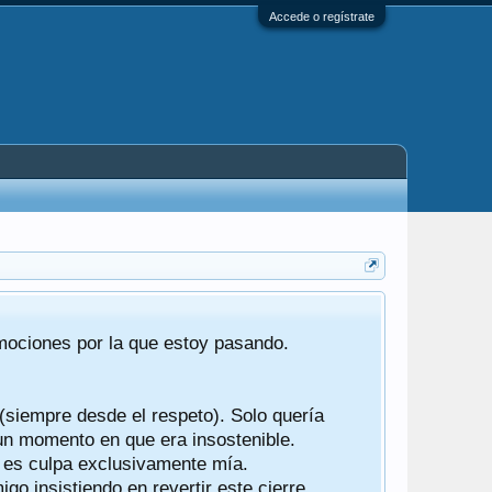
Accede o regístrate
Tras 22 año
emociones por la que estoy pasando.
foro de "ba
compartían r
 (siempre desde el respeto). Solo quería
Gracias a t
 un momento en que era insostenible.
participes d
y es culpa exclusivamente mía.
o insistiendo en revertir este cierre.
Ha sido un 