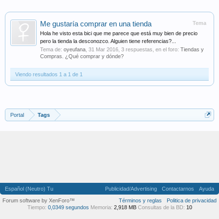
Me gustaría comprar en una tienda
Tema
Hola he visto esta bici que me parece que está muy bien de precio
pero la tienda la desconozco. Alguien tiene referencias?...
Tema de:
oyeufana
,
31 Mar 2016
, 3 respuestas, en el foro:
Tiendas y
Compras. ¿Qué comprar y dónde?
Viendo resultados 1 a 1 de 1
Portal
Tags
Español (Neutro) Tu
Publicidad/Advertising
Contactarnos
Ayuda
Forum software by XenForo™
Términos y reglas
Politica de privacidad
Tiempo:
0,0349 segundos
Memoria:
2,918 MB
Consultas de la BD:
10