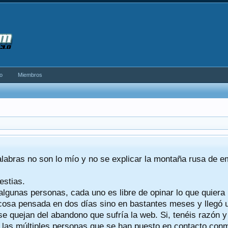
o
Miembros
alabras no son lo mío y no se explicar la montaña rusa de 
estias.
algunas personas, cada uno es libre de opinar lo que quiera
a cosa pensada en dos días sino en bastantes meses y llegó
se quejan del abandono que sufría la web. Si, tenéis razón 
a las múltiples personas que se han puesto en contacto conmig