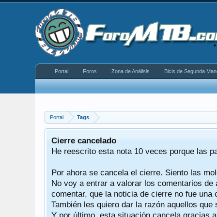
Portal
Foros
Zona de Análisis
Bicis de Segunda Man
Portal
Tags
equeño
Cierre cancelado
donde se
He reescrito esta nota 10 veces porque las p
Por ahora se cancela el cierre. Siento las mol
iéndonos
No voy a entrar a valorar los comentarios de 
comentar, que la noticia de cierre no fue un
También les quiero dar la razón aquellos que 
Y por último, esta situación cancela gracias 