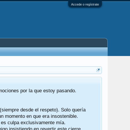
Accede o regístrate
Tras 22 año
emociones por la que estoy pasando.
foro de "ba
compartían r
 (siempre desde el respeto). Solo quería
Gracias a t
 un momento en que era insostenible.
participes d
y es culpa exclusivamente mía.
o insistiendo en revertir este cierre.
Ha sido un 