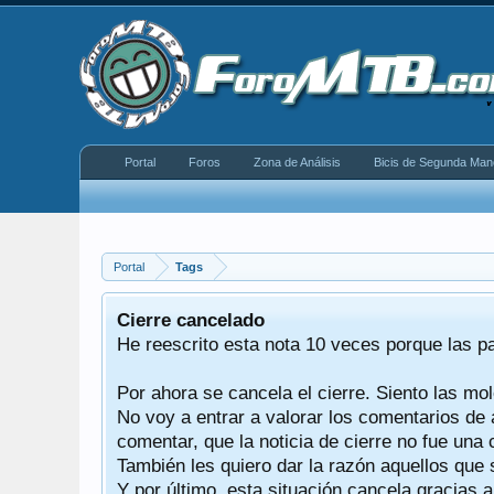
Portal
Foros
Zona de Análisis
Bicis de Segunda Man
Portal
Tags
equeño
Cierre cancelado
donde se
He reescrito esta nota 10 veces porque las p
Por ahora se cancela el cierre. Siento las mol
iéndonos
No voy a entrar a valorar los comentarios de 
comentar, que la noticia de cierre no fue un
También les quiero dar la razón aquellos que 
Y por último, esta situación cancela gracias 