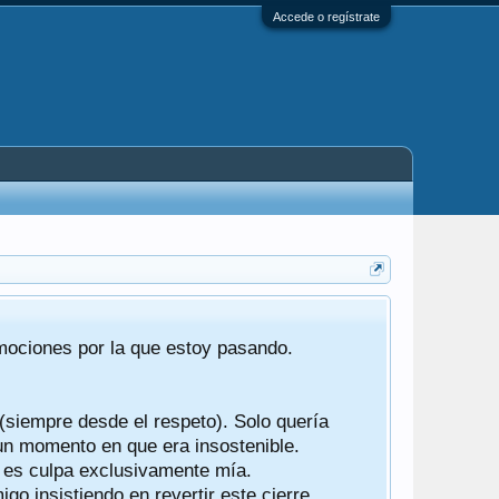
Accede o regístrate
Tras 22 año
emociones por la que estoy pasando.
foro de "ba
compartían r
 (siempre desde el respeto). Solo quería
Gracias a t
 un momento en que era insostenible.
participes d
y es culpa exclusivamente mía.
o insistiendo en revertir este cierre.
Ha sido un 