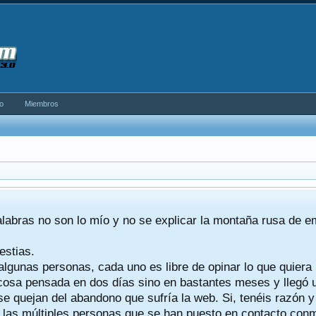
o
Miembros
alabras no son lo mío y no se explicar la montaña rusa de 
estias.
algunas personas, cada uno es libre de opinar lo que quiera
a cosa pensada en dos días sino en bastantes meses y llegó
se quejan del abandono que sufría la web. Si, tenéis razón 
a las múltiples personas que se han puesto en contacto conmig