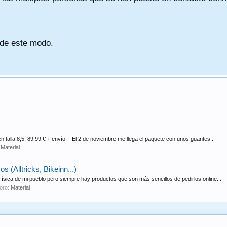
 de este modo.
talla 8,5. 89,99 € + envío. - El 2 de noviembre me llega el paquete con unos guantes...
:
Material
s (Alltricks, Bikeinn...)
física de mi pueblo pero siempre hay productos que son más sencillos de pedirlos online...
foro:
Material