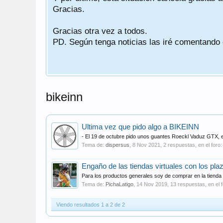
Gracias.
Gracias otra vez a todos.
PD. Según tenga noticias las iré comentando
bikeinn
Ultima vez que pido algo a BIKEINN
- El 19 de octubre pido unos guantes Roeckl Vaduz GTX, en 
Tema de:
dispersus
,
8 Nov 2021
, 2 respuestas, en el foro
Engaño de las tiendas virtuales con los plazo
Para los productos generales soy de comprar en la tienda 
Tema de:
PichaLatigo
,
14 Nov 2019
, 13 respuestas, en el 
Viendo resultados 1 a 2 de 2