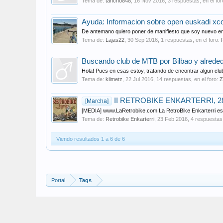
Tema de:
tancho848
,
16 Nov 2016
, 3 respuestas, en el fo
Ayuda: Informacion sobre open euskadi xc
De antemano quiero poner de manifiesto que soy nuevo en e
Tema de:
Lajas22
,
30 Sep 2016
, 1 respuestas, en el foro:
Buscando club de MTB por Bilbao y alrede
Hola! Pues en esas estoy, tratando de encontrar algun club
Tema de:
kiimetz
,
22 Jul 2016
, 14 respuestas, en el foro:
Z
II RETROBIKE ENKARTERRI, 28
[Marcha]
[MEDIA] www.LaRetrobike.com La RetroBike Enkarterri es 
Tema de:
Retrobike Enkarterri
,
23 Feb 2016
, 4 respuestas,
Viendo resultados 1 a 6 de 6
Portal
Tags