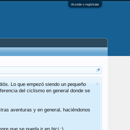
Accede o regístrate
adiós. Lo que empezó siendo un pequeño
Cierre can
ferencia del ciclismo en general donde se
He reescrit
Por ahora se
stras aventuras y en general, haciéndonos
No voy a ent
comentar, q
También les 
re que se pueda ir en bici :)
Y por último