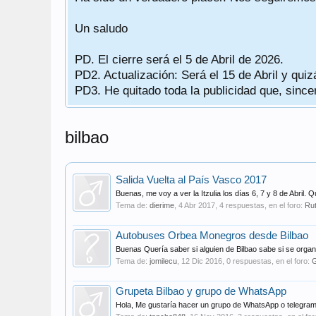
Un saludo
PD. El cierre será el 5 de Abril de 2026.
PD2. Actualización: Será el 15 de Abril y quiz
PD3. He quitado toda la publicidad que, sinc
bilbao
Salida Vuelta al País Vasco 2017
Buenas, me voy a ver la Itzulia los días 6, 7 y 8 de Abril. Q
Tema de:
dierime
,
4 Abr 2017
, 4 respuestas, en el foro:
Ru
Autobuses Orbea Monegros desde Bilbao
Buenas Quería saber si alguien de Bilbao sabe si se organ
Tema de:
jomilecu
,
12 Dic 2016
, 0 respuestas, en el foro:
G
Grupeta Bilbao y grupo de WhatsApp
Hola, Me gustaría hacer un grupo de WhatsApp o telegram pa