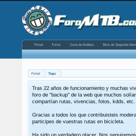
Portal
Foros
Zona de Análisis
Bicis de Segunda Man
Portal
Tags
Tras 22 años de funcionamiento y muchas viv
o.
foro de "backup" de la web que muchos solíam
compartían rutas, vivencias, fotos, kdds, etc.
quería
Gracias a todos los que contribuisteis moder
le.
participes de vuestras rutas en bicicleta.
erre.
Ha sido un verdadero placer. Nos seguiremos 