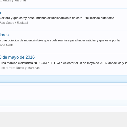
ro:
Rutas y Marchas
o
l foro y que estoy descubriendo el funcionamiento de este . He iniciado este tema...
Pais Vasco / Euskadi
dores
 o asociación de mountain bike que suela reunirse para hacer salidas y que esté por la...
ona Norte
 de mayo de 2016
una marcha cicloturista NO COMPETITIVA a celebrar el 28 de mayo de 2016, donde los y la
 en el foro:
Rutas y Marchas