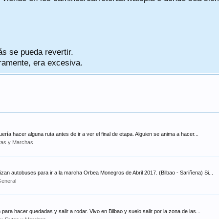
ás se pueda revertir.
eramente, era excesiva.
uería hacer alguna ruta antes de ir a ver el final de etapa. Alguien se anima a hacer...
tas y Marchas
izan autobuses para ir a la marcha Orbea Monegros de Abril 2017. (Bilbao - Sariñena) Si...
eneral
ra hacer quedadas y salir a rodar. Vivo en Bilbao y suelo salir por la zona de las...