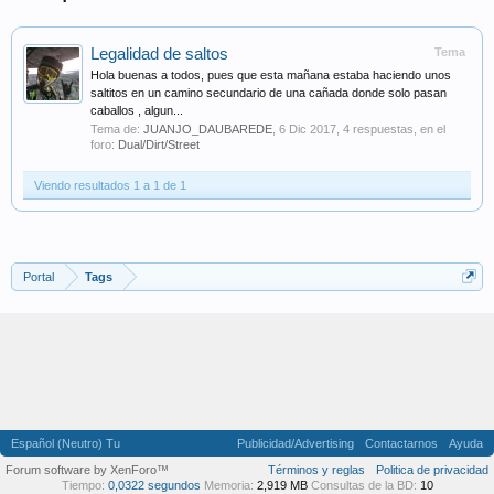
Legalidad de saltos
Tema
Hola buenas a todos, pues que esta mañana estaba haciendo unos
saltitos en un camino secundario de una cañada donde solo pasan
caballos , algun...
Tema de:
JUANJO_DAUBAREDE
,
6 Dic 2017
, 4 respuestas, en el
foro:
Dual/Dirt/Street
Viendo resultados 1 a 1 de 1
Portal
Tags
Español (Neutro) Tu
Publicidad/Advertising
Contactarnos
Ayuda
Forum software by XenForo™
Términos y reglas
Politica de privacidad
Tiempo:
0,0322 segundos
Memoria:
2,919 MB
Consultas de la BD:
10