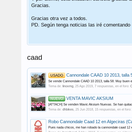
Gracias.
Gracias otra vez a todos.
PD. Según tenga noticias las iré comentando
caad
Cannondale CAAD 10 2013, talla 
USADO
Se vende Cannondale CAAD 10 2013, talla 58. Muy buen es
Tema de:
linoxmg
,
25 Ago 2019
, 7 respuestas, en el foro:
C
VENTA MAVIC AKSIUM
NUEVO
[ATTACH] Se venden Mavic Aksium Nuevas. Se han quitado 
Tema de:
dhbikes
,
25 Jun 2018
, 15 respuestas, en el foro
Robo Cannondale Caad 12 en Algeciras (Ca
Pues nada chicos, me han robado la cannondale caad 12 es