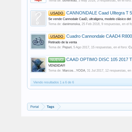
Tema de:
bonehead
,
3 May 2018
, 3 respuestas, en el foro
CANNONDALE Caad Ulltegra T 58
USADO
Se vende Cannodale CaaD, ultraligera, modelo clásico del 
Tema de:
danimonska
,
25 Feb 2018
, 9 respuestas, en el f
Cuadro Cannondale CAAD4 R800
USADO
Retirado de la venta
Tema de:
Pepuri
,
5 Ago 2017
, 15 respuestas, en el foro:
Cu
CAAD OPTIMO DISC 105 2017 T-56-
NUEVO
VENDIDA!!!
Tema de:
Marcos...YODA
,
31 Jul 2017
, 12 respuestas, en 
Viendo resultados 1 a 6 de 6
Portal
Tags