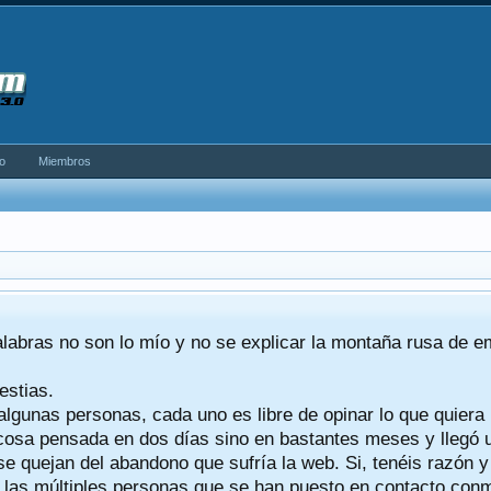
o
Miembros
alabras no son lo mío y no se explicar la montaña rusa de 
estias.
algunas personas, cada uno es libre de opinar lo que quiera
a cosa pensada en dos días sino en bastantes meses y llegó
se quejan del abandono que sufría la web. Si, tenéis razón 
a las múltiples personas que se han puesto en contacto conmig