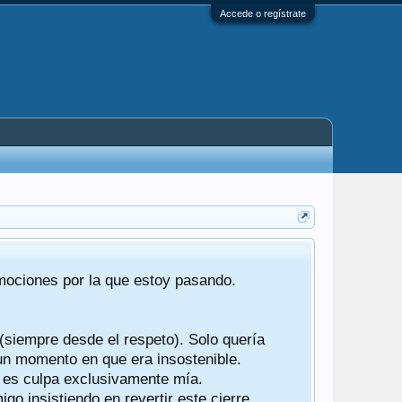
Accede o regístrate
Tras 22 año
emociones por la que estoy pasando.
foro de "ba
compartían r
 (siempre desde el respeto). Solo quería
Gracias a t
 un momento en que era insostenible.
participes d
y es culpa exclusivamente mía.
o insistiendo en revertir este cierre.
Ha sido un 