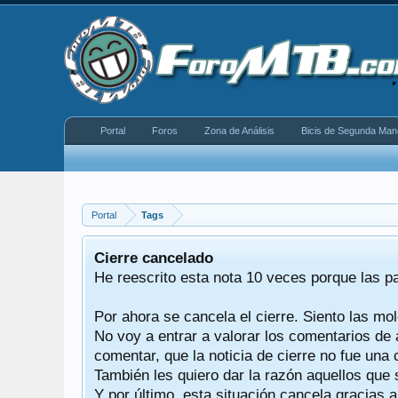
Portal
Foros
Zona de Análisis
Bicis de Segunda Man
Portal
Tags
equeño
Cierre cancelado
donde se
He reescrito esta nota 10 veces porque las p
Por ahora se cancela el cierre. Siento las mol
iéndonos
No voy a entrar a valorar los comentarios de 
comentar, que la noticia de cierre no fue un
También les quiero dar la razón aquellos que 
Y por último, esta situación cancela gracias 