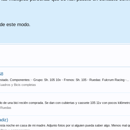
 de este modo.
58
tado. Componentes: - Grupo: Sh. 105 10v - Frenos: Sh. 105 - Ruedas: Fulcrum Racing -...
uadros y Bicis completas
de una bici recién comprada. Se dan con cubiertas y cassete 105 11v con pocos kilómetro
:
Ruedas
diz)
ta noche en casa de mi madre. Adjunto fotos por si alguien pueda saber algo. Menos mal qu