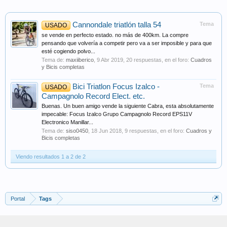
Cannondale triatlón talla 54
Tema
USADO
se vende en perfecto estado. no más de 400km. La compre
pensando que volvería a competir pero va a ser imposible y para que
esté cogiendo polvo...
Tema de:
maxiiberico
,
9 Abr 2019
, 20 respuestas, en el foro:
Cuadros
y Bicis completas
Bici Triatlon Focus Izalco -
Tema
USADO
Campagnolo Record Elect. etc.
Buenas. Un buen amigo vende la siguiente Cabra, esta absolutamente
impecable: Focus Izalco Grupo Campagnolo Record EPS11V
Electronico Manillar...
Tema de:
siso0450
,
18 Jun 2018
, 9 respuestas, en el foro:
Cuadros y
Bicis completas
Viendo resultados 1 a 2 de 2
Portal
Tags