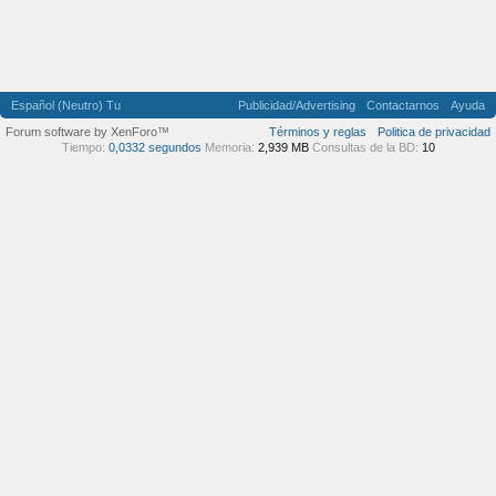
Español (Neutro) Tu
Publicidad/Advertising
Contactarnos
Ayuda
Forum software by XenForo™
Términos y reglas
Politica de privacidad
Tiempo:
0,0332 segundos
Memoria:
2,939 MB
Consultas de la BD:
10