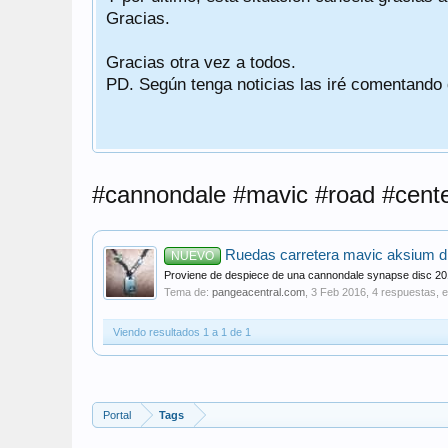
Gracias.
Gracias otra vez a todos.
PD. Según tenga noticias las iré comentando
#cannondale #mavic #road #cente
Ruedas carretera mavic aksium di
NUEVO
Proviene de despiece de una cannondale synapse disc 2
Tema de:
pangeacentral.com
,
3 Feb 2016
, 4 respuestas, e
Viendo resultados 1 a 1 de 1
Portal
Tags