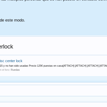
 de este modo.
rlock
sc center lock
015 y no han sido usadas Precio 125€ puestas en casa[ATTACH] [ATTACH] [ATTACH] [ATTAC
n el foro:
Ruedas