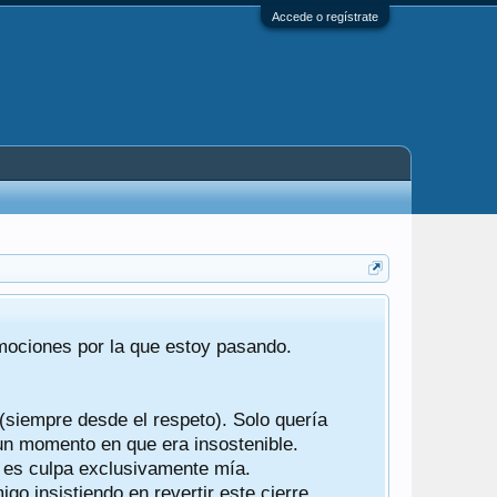
Accede o regístrate
Tras 22 año
emociones por la que estoy pasando.
foro de "ba
compartían r
 (siempre desde el respeto). Solo quería
Gracias a t
 un momento en que era insostenible.
participes d
y es culpa exclusivamente mía.
o insistiendo en revertir este cierre.
Ha sido un 