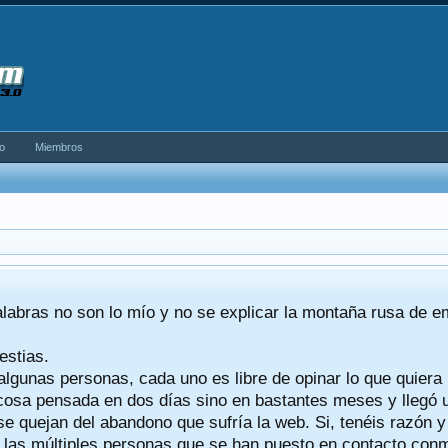
o
Miembros
alabras no son lo mío y no se explicar la montaña rusa de 
estias.
algunas personas, cada uno es libre de opinar lo que quiera
a cosa pensada en dos días sino en bastantes meses y llegó
se quejan del abandono que sufría la web. Si, tenéis razón 
a las múltiples personas que se han puesto en contacto conmig