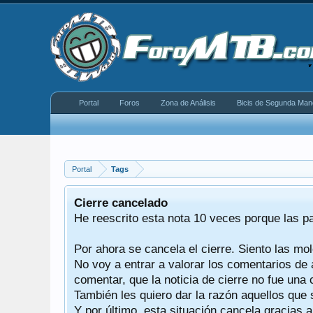
Portal
Foros
Zona de Análisis
Bicis de Segunda Man
Portal
Tags
equeño
Cierre cancelado
donde se
He reescrito esta nota 10 veces porque las p
Por ahora se cancela el cierre. Siento las mol
iéndonos
No voy a entrar a valorar los comentarios de 
comentar, que la noticia de cierre no fue un
También les quiero dar la razón aquellos que 
Y por último, esta situación cancela gracias 