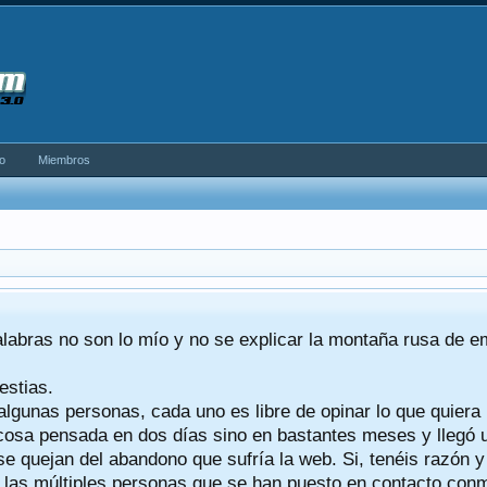
o
Miembros
alabras no son lo mío y no se explicar la montaña rusa de 
estias.
algunas personas, cada uno es libre de opinar lo que quiera
a cosa pensada en dos días sino en bastantes meses y llegó
se quejan del abandono que sufría la web. Si, tenéis razón 
a las múltiples personas que se han puesto en contacto conmig