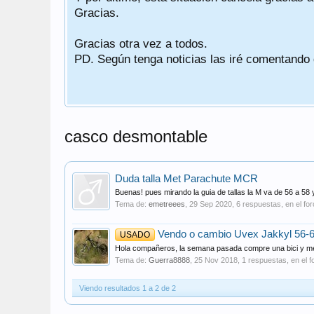
Gracias.
Gracias otra vez a todos.
PD. Según tenga noticias las iré comentando
casco desmontable
Duda talla Met Parachute MCR
Buenas! pues mirando la guia de tallas la M va de 56 a 58 
Tema de:
emetreees
,
29 Sep 2020
, 6 respuestas, en el fo
Vendo o cambio Uvex Jakkyl 56-
USADO
Hola compañeros, la semana pasada compre una bici y me r
Tema de:
Guerra8888
,
25 Nov 2018
, 1 respuestas, en el f
Viendo resultados 1 a 2 de 2