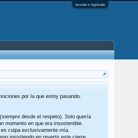
Accede o regístrate
Tras 22 año
emociones por la que estoy pasando.
foro de "ba
compartían r
 (siempre desde el respeto). Solo quería
Gracias a t
 un momento en que era insostenible.
participes d
y es culpa exclusivamente mía.
o insistiendo en revertir este cierre.
Ha sido un 