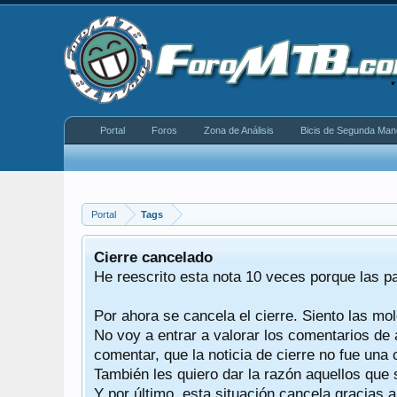
Portal
Foros
Zona de Análisis
Bicis de Segunda Man
Portal
Tags
equeño
Cierre cancelado
donde se
He reescrito esta nota 10 veces porque las p
Por ahora se cancela el cierre. Siento las mol
iéndonos
No voy a entrar a valorar los comentarios de 
comentar, que la noticia de cierre no fue un
También les quiero dar la razón aquellos que 
Y por último, esta situación cancela gracias 