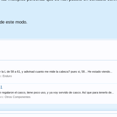
 de este modo.
y la L de 58 a 61, y adivinad cuanto me mide la cabeza? pues si, 58... He estado viendo...
ro:
Enduro
61
egalaron el casco, tiene poco uso, y ya voy servido de casco. Así que para tenerlo de...
oro:
Otros Componentes