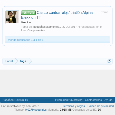
Casco contrarreloj / triatlón Alpina
Tema
NUEVO
Elexxion TT.
Vendido.
Tema de:
pequeñosaltamontes1
,
27 Jul 2017
, 4 respuestas, en el
foro:
Componentes
Viendo resultados 1 a 1 de 1
Portal
Tags
Español (Neutro) Tu
Publicidad/Advertising
Contactarnos
Ayuda
Forum software by XenForo™
Términos y reglas
Politica de privacidad
Tiempo:
0,0279 segundos
Memoria:
2,918 MB
Consultas de la BD:
10