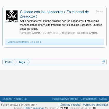
Cuidado con los cazadores ( En el canal de
Tema
Zaragoza )
Así s compañeros, mucho cuidado con los cazadores. Esta misma
mañana dando una vuelta tranquila por el canal de Zaragoza, un poco
antes de llegar...
Tema de:
Goonie7
,
15 May 2016
, 9 respuestas, en el foro:
Aragón
Viendo resultados 1 a 1 de 1
Portal
Tags
Español (Neutro) Tu
Publicidad/Advertising
Contactarnos
Ayuda
Forum software by XenForo™
Términos y reglas
Politica de privacidad
Tiempo:
0,0327 segundos
Memoria:
2,921 MB
Consultas de la BD:
10