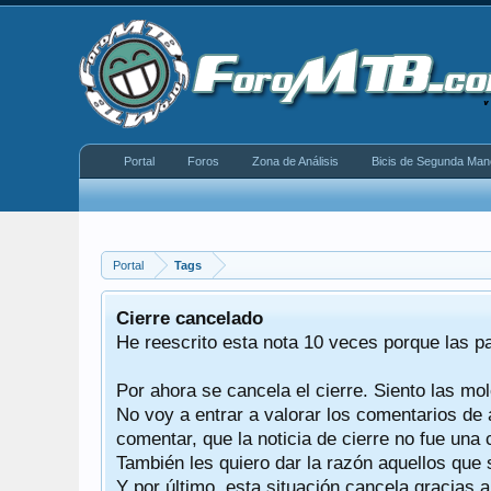
Portal
Foros
Zona de Análisis
Bicis de Segunda Man
Portal
Tags
equeño
Cierre cancelado
donde se
He reescrito esta nota 10 veces porque las p
Por ahora se cancela el cierre. Siento las mol
iéndonos
No voy a entrar a valorar los comentarios de 
comentar, que la noticia de cierre no fue un
También les quiero dar la razón aquellos que 
Y por último, esta situación cancela gracias 