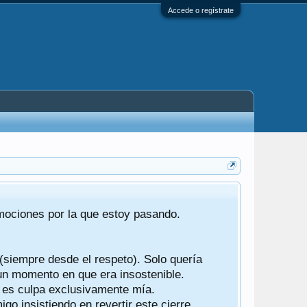
Accede o regístrate
Tras 22 año
emociones por la que estoy pasando.
foro de "ba
compartían r
 (siempre desde el respeto). Solo quería
Gracias a t
 un momento en que era insostenible.
participes d
y es culpa exclusivamente mía.
o insistiendo en revertir este cierre.
Ha sido un 