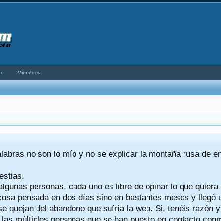
o
Miembros
alabras no son lo mío y no se explicar la montaña rusa de 
estias.
algunas personas, cada uno es libre de opinar lo que quiera
a cosa pensada en dos días sino en bastantes meses y llegó
se quejan del abandono que sufría la web. Si, tenéis razón 
a las múltiples personas que se han puesto en contacto conmig