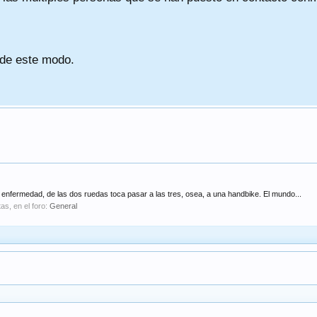
 de este modo.
 enfermedad, de las dos ruedas toca pasar a las tres, osea, a una handbike. El mundo...
as, en el foro:
General