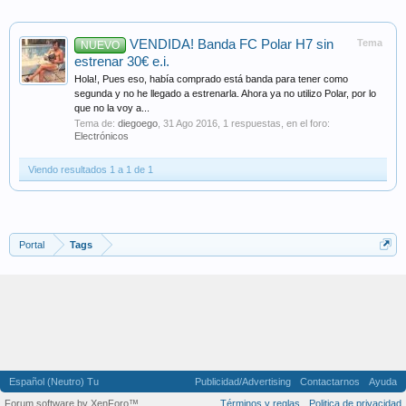
VENDIDA! Banda FC Polar H7 sin
Tema
NUEVO
estrenar 30€ e.i.
Hola!, Pues eso, había comprado está banda para tener como
segunda y no he llegado a estrenarla. Ahora ya no utilizo Polar, por lo
que no la voy a...
Tema de:
diegoego
,
31 Ago 2016
, 1 respuestas, en el foro:
Electrónicos
Viendo resultados 1 a 1 de 1
Portal
Tags
Español (Neutro) Tu
Publicidad/Advertising
Contactarnos
Ayuda
Forum software by XenForo™
Términos y reglas
Politica de privacidad