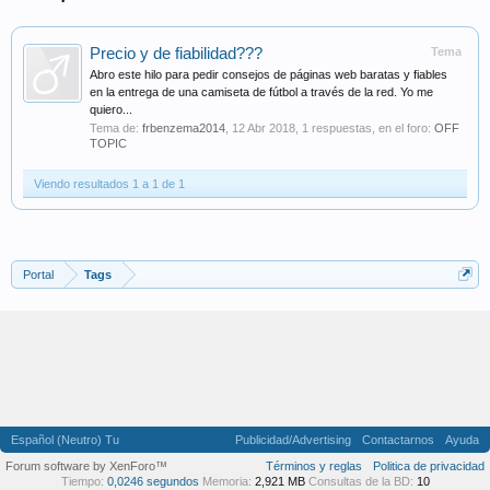
Precio y de fiabilidad???
Tema
Abro este hilo para pedir consejos de páginas web baratas y fiables
en la entrega de una camiseta de fútbol a través de la red. Yo me
quiero...
Tema de:
frbenzema2014
,
12 Abr 2018
, 1 respuestas, en el foro:
OFF
TOPIC
Viendo resultados 1 a 1 de 1
Portal
Tags
Español (Neutro) Tu
Publicidad/Advertising
Contactarnos
Ayuda
Forum software by XenForo™
Términos y reglas
Politica de privacidad
Tiempo:
0,0246 segundos
Memoria:
2,921 MB
Consultas de la BD:
10