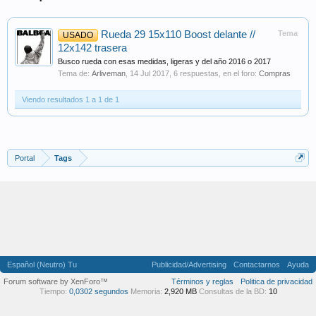
Rueda 29 15x110 Boost delante //
Tema
USADO
12x142 trasera
Busco rueda con esas medidas, ligeras y del año 2016 o 2017
Tema de:
Arliveman
,
14 Jul 2017
, 6 respuestas, en el foro:
Compras
Viendo resultados 1 a 1 de 1
Portal
Tags
Español (Neutro) Tu
Publicidad/Advertising
Contactarnos
Ayuda
Forum software by XenForo™
Términos y reglas
Politica de privacidad
Tiempo:
0,0302 segundos
Memoria:
2,920 MB
Consultas de la BD:
10