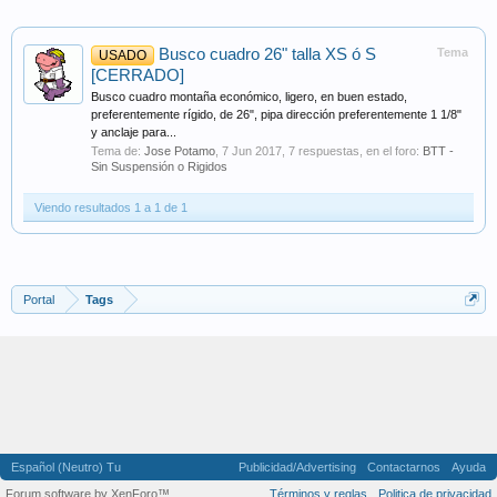
Busco cuadro 26" talla XS ó S
Tema
USADO
[CERRADO]
Busco cuadro montaña económico, ligero, en buen estado,
preferentemente rígido, de 26", pipa dirección preferentemente 1 1/8"
y anclaje para...
Tema de:
Jose Potamo
,
7 Jun 2017
, 7 respuestas, en el foro:
BTT -
Sin Suspensión o Rigidos
Viendo resultados 1 a 1 de 1
Portal
Tags
Español (Neutro) Tu
Publicidad/Advertising
Contactarnos
Ayuda
Forum software by XenForo™
Términos y reglas
Politica de privacidad