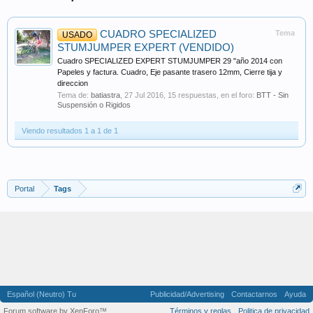
CUADRO SPECIALIZED
Tema
USADO
STUMJUMPER EXPERT (VENDIDO)
Cuadro SPECIALIZED EXPERT STUMJUMPER 29 "año 2014 con
Papeles y factura. Cuadro, Eje pasante trasero 12mm, Cierre tija y
direccion
Tema de:
batiastra
,
27 Jul 2016
, 15 respuestas, en el foro:
BTT - Sin
Suspensión o Rigidos
Viendo resultados 1 a 1 de 1
Portal
Tags
Español (Neutro) Tu
Publicidad/Advertising
Contactarnos
Ayuda
Forum software by XenForo™
Términos y reglas
Politica de privacidad