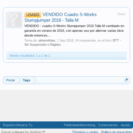
VENDIDO Cuadro S-Works
Tema
USADO
Stumpjumper 2016 - Talla M
VENDIDO - cuadro S-Works Stumpjumper 2016 Talla M cambiado en
garantía en verano de 2016, con apenas uso por alternar varias bicis
desde entonces....
Tema de:
almendritas
,
1 Sep 2018
, 14 respuestas, en el foro:
BTT -
Sin Suspensión o Rigidos
Viendo resultados 1 a 1 de 1
Portal
Tags
Español (Neutro) Tu
Publicidad/Advertising
Contactarnos
Ayuda
Forum software by XenForo™
Términos y reglas
Politica de privacidad