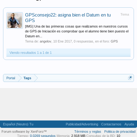
GPSconsejo22: asigna bien el Datum en tu
Tema
GPS
[IMG] Una de las primeras cosas que realizamos en nuestros cursos
de GPS de Iniciación es comprobar que el alumno tiene bien puesto el
Datum en...
Tema de:
angelov
,
10 Ene 2017
, 0 respuestas, en el foro:
GPS
Viendo resultados 1 a 1 de 1
Portal
Tags
Español (Neutro) Tu
Publicidad/Advertising
Contactarnos
Ayuda
Forum software by XenForo™
Términos y reglas
Politica de privacidad
Tiempo:
0,0269 segundos
Memoria:
2,918 MB
Consultas de la BD:
10