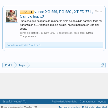
vendo XG 999, PG 980 , XT FD 771 ,
Tema
USADO
Cambio trsr. x9
Pues eso que después de romper la biela he decidido cambiar toda mi
transmisión a 11 vendo lo que se detalla, ha ido montado en una bici
doble...
Tema de:
patxxx
,
11 Nov 2017
, 3 respuestas, en el foro:
Otros
Componentes
Viendo resultados 1 a 1 de 1
Portal
Tags
Español (Neutro) Tu
Publicidad/Advertising
Contactarnos
Ayuda
Forum software by XenForo™
Términos y reglas
Politica de privacidad