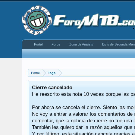
Portal
Foros
Zona de Análisis
Bicis de Segunda Man
Portal
Tags
equeño
Cierre cancelado
donde se
He reescrito esta nota 10 veces porque las p
Por ahora se cancela el cierre. Siento las mol
iéndonos
No voy a entrar a valorar los comentarios de 
comentar, que la noticia de cierre no fue un
También les quiero dar la razón aquellos que 
Y por último, esta situación cancela gracias 