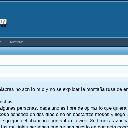
o
Miembros
alabras no son lo mío y no se explicar la montaña rusa de 
estias.
algunas personas, cada uno es libre de opinar lo que quiera
a cosa pensada en dos días sino en bastantes meses y llegó
se quejan del abandono que sufría la web. Si, tenéis razón 
a las múltiples personas que se han puesto en contacto conmig