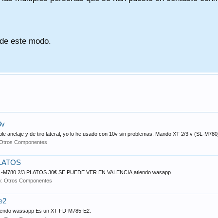
 de este modo.
3v
 anclaje y de tiro lateral, yo lo he usado con 10v sin problemas. Mando XT 2/3 v (SL-M780)
Otros Componentes
LATOS
T SL-M780 2/3 PLATOS.30€ SE PUEDE VER EN VALENCIA,atiendo wasapp
o:
Otros Componentes
e2
 Atiendo wassapp Es un XT FD-M785-E2.