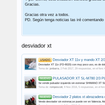
Gracias.
Gracias otra vez a todos.
PD. Según tenga noticias las iré comentando
desviador xt
Desviador XT 11v y mando XT 2/
USADO
Desviador XT 11v (FD-8020) con muy poco uso, es de doble
Tema de:
jonbarra
,
2 Feb 2017
, 29 respuestas, en el foro:
PULASADOR XT SL-M780 2/3 P
NUEVO
Se vende pulsador izquierdo sin estrenar SHIMANO X
Tema de:
rompescott
,
9 Nov 2016
, 5 respuestas, en el for
Desviador 2 platos xt abrazadera 
NUEVO
Vendo desviador sin estrenar,se puede ver en Valencia.