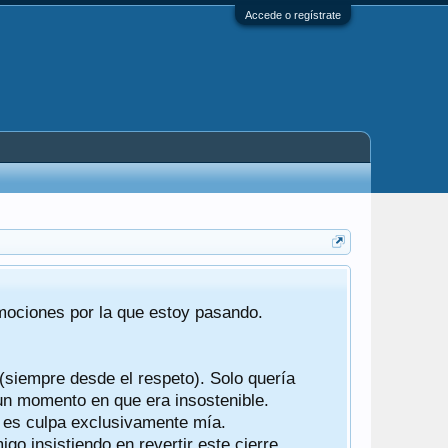
Accede o regístrate
Tras 22 año
emociones por la que estoy pasando.
foro de "ba
compartían r
 (siempre desde el respeto). Solo quería
Gracias a t
 un momento en que era insostenible.
participes d
y es culpa exclusivamente mía.
o insistiendo en revertir este cierre.
Ha sido un 