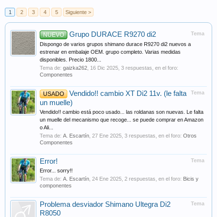
1
2
3
4
5
Siguiente >
Grupo DURACE R9270 di2
Tema
NUEVO
Dispongo de varios grupos shimano durace R9270 di2 nuevos a
estrenar en embalaje OEM. grupo completo. Varias medidas
disponibles. Precio 1800...
Tema de:
gaizka262
,
16 Dic 2025
, 3 respuestas, en el foro:
Componentes
Vendido!! cambio XT Di2 11v. (le falta
Tema
USADO
un muelle)
Vendido!! cambio está poco usado... las roldanas son nuevas. Le falta
un muelle del mecanismo que recoge... se puede comprar en Amazon
o Ali...
Tema de:
A. Escartín
,
27 Ene 2025
, 3 respuestas, en el foro:
Otros
Componentes
Error!
Tema
Error... sorry!!
Tema de:
A. Escartín
,
24 Ene 2025
, 2 respuestas, en el foro:
Bicis y
componentes
Problema desviador Shimano Ultegra Di2
Tema
R8050