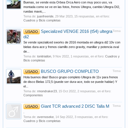
Buenas, se vende esta Orbea Orca Aero con muy poco uso, va
montada como se ve en las fotos, frenos Ultegra, cambio Ultegra DI2,
ruedas mavic,...
Tema de:
juanfreeride
,
29 Mar 2023
, 15 respuestas, en el foro:
Cuadros y Bicis completas
Specialized VENGE 2016 (t54) ultegra
Tema
USADO
di2
Se vende spezialiced sworks de 2016 montada en ultegra di2 10v con
bielas dura ace y frenos ciamillo zero gravity, manillar y potencia oval
de...
Tema de:
tonitriatlon
,
9 Nov 2022
, 1 respuestas, en el foro:
Cuadros y
Bicis completas
BUSCO GRUPO COMPLETO
Tema
USADO
Hola buenos dias! Busco grupo completo Ultegra de 11v para frenos
de disco Bielas 172,5 (puede ser dura-ace, todo se puede hablar) Y
el...
Tema de:
rmondraker23
,
15 Oct 2022
, 2 respuestas, en el foro:
Componentes
Giant TCR advanced 2 DISC Talla M
Tema
USADO
.
Tema de:
overnoseke
,
14 Sep 2022
, 3 respuestas, en el foro:
Cuadros y Bicis completas