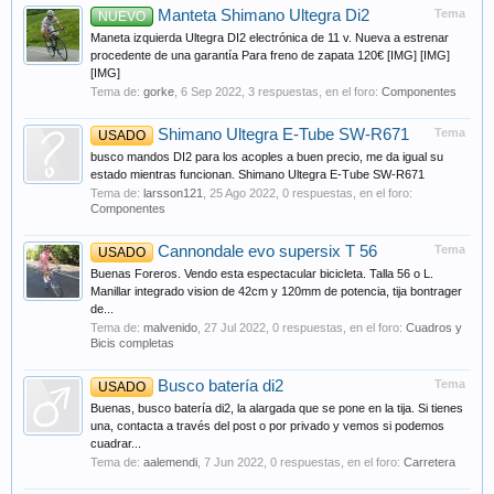
Manteta Shimano Ultegra Di2
Tema
NUEVO
Maneta izquierda Ultegra DI2 electrónica de 11 v. Nueva a estrenar
procedente de una garantía Para freno de zapata 120€ [IMG] [IMG]
[IMG]
Tema de:
gorke
,
6 Sep 2022
, 3 respuestas, en el foro:
Componentes
Shimano Ultegra E-Tube SW-R671
Tema
USADO
busco mandos DI2 para los acoples a buen precio, me da igual su
estado mientras funcionan. Shimano Ultegra E-Tube SW-R671
Tema de:
larsson121
,
25 Ago 2022
, 0 respuestas, en el foro:
Componentes
Cannondale evo supersix T 56
Tema
USADO
Buenas Foreros. Vendo esta espectacular bicicleta. Talla 56 o L.
Manillar integrado vision de 42cm y 120mm de potencia, tija bontrager
de...
Tema de:
malvenido
,
27 Jul 2022
, 0 respuestas, en el foro:
Cuadros y
Bicis completas
Busco batería di2
Tema
USADO
Buenas, busco batería di2, la alargada que se pone en la tija. Si tienes
una, contacta a través del post o por privado y vemos si podemos
cuadrar...
Tema de:
aalemendi
,
7 Jun 2022
, 0 respuestas, en el foro:
Carretera