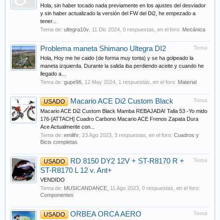
Hola, sin haber tocado nada previamente en los ajustes del desviador
y sin haber actualizado la versión del FW del Di2, he empezado a
tener...
Tema de:
ultegra10v
,
11 Dic 2024
, 0 respuestas, en el foro:
Mecánica
Problema maneta Shimano Ultegra DI2
Tema
Hola, Hoy me he caido (de forma muy tonta) y se ha golpeado la
maneta izquierda. Durante la salida iba perdiendo aceite y cuando he
llegado a...
Tema de:
gupe96
,
12 May 2024
, 1 respuestas, en el foro:
Material
Macario ACE Di2 Custom Black
Tema
USADO
Macario ACE Di2 Custom Black Mamba REBAJADA! Talla 53 -Yo mido
176-[ATTACH] Cuadro Carbono Macario ACE Frenos Zapata Dura
Ace Actualmente con...
Tema de:
emilihr
,
23 Ago 2023
, 3 respuestas, en el foro:
Cuadros y
Bicis completas
RD 8150 DY2 12V + ST-R8170 R +
Tema
USADO
ST-R8170 L 12 v. Ant+
VENDIDO
Tema de:
MUSICANDANCE
,
11 Ago 2023
, 0 respuestas, en el foro:
Componentes
ORBEA ORCA AERO
Tema
USADO