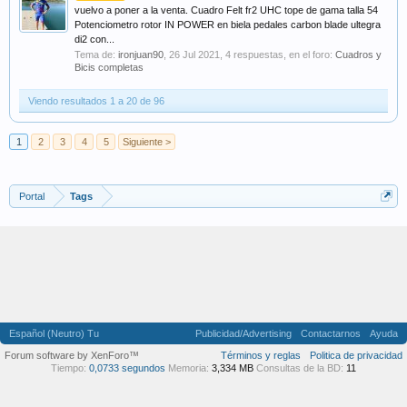
vuelvo a poner a la venta. Cuadro Felt fr2 UHC tope de gama talla 54
Potenciometro rotor IN POWER en biela pedales carbon blade ultegra
di2 con...
Tema de:
ironjuan90
,
26 Jul 2021
, 4 respuestas, en el foro:
Cuadros y
Bicis completas
Viendo resultados 1 a 20 de 96
1
2
3
4
5
Siguiente >
Portal
Tags
Español (Neutro) Tu
Publicidad/Advertising
Contactarnos
Ayuda
Forum software by XenForo™
Términos y reglas
Politica de privacidad
Tiempo:
0,0733 segundos
Memoria:
3,334 MB
Consultas de la BD:
11