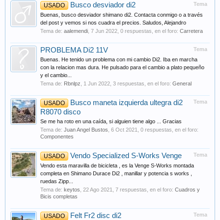
Busco desviador di2
Tema
USADO
Buenas, busco desviador shimano di2. Contacta conmigo o a través
del post y vemos si nos cuadra el precios. Saludos, Alejandro
Tema de:
aalemendi
,
7 Jun 2022
, 0 respuestas, en el foro:
Carretera
PROBLEMA Di2 11V
Tema
Buenas. He tenido un problema con mi cambio Di2. Iba en marcha
con la relacion mas dura. He pulsado para el cambio a plato pequeño
y el cambio...
Tema de:
Rbnlpz
,
1 Jun 2022
, 3 respuestas, en el foro:
General
Busco maneta izquierda ultegra di2
Tema
USADO
R8070 disco
Se me ha roto en una caída, si alguien tiene algo ... Gracias
Tema de:
Juan Angel Bustos
,
6 Oct 2021
, 0 respuestas, en el foro:
Componentes
Vendo Specialized S-Works Venge
Tema
USADO
Vendo esta maravilla de bicicleta , es la Venge S-Works montada
completa en Shimano Durace Di2 , manillar y potencia s works ,
ruedas Zipp...
Tema de:
keytos
,
22 Ago 2021
, 7 respuestas, en el foro:
Cuadros y
Bicis completas
Felt Fr2 disc di2
Tema
USADO