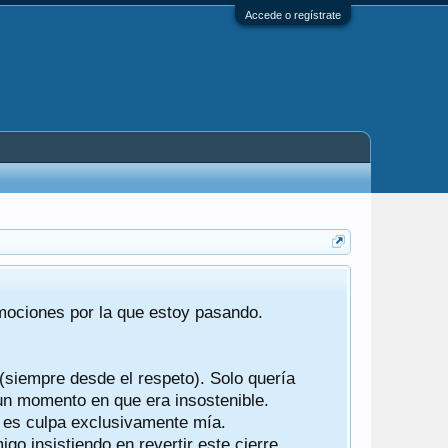
Accede o regístrate
Tras 22 año
emociones por la que estoy pasando.
foro de "ba
compartían r
 (siempre desde el respeto). Solo quería
Gracias a t
 un momento en que era insostenible.
participes d
y es culpa exclusivamente mía.
o insistiendo en revertir este cierre.
Ha sido un 