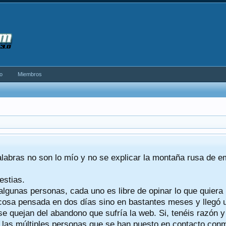
o
Miembros
alabras no son lo mío y no se explicar la montaña rusa de 
estias.
algunas personas, cada uno es libre de opinar lo que quiera
a cosa pensada en dos días sino en bastantes meses y llegó
se quejan del abandono que sufría la web. Si, tenéis razón 
a las múltiples personas que se han puesto en contacto conmig