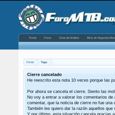
Portal
Foros
Zona de Análisis
Bicis de Segunda Man
Portal
Tags
equeño
Cierre cancelado
donde se
He reescrito esta nota 10 veces porque las p
Por ahora se cancela el cierre. Siento las mol
iéndonos
No voy a entrar a valorar los comentarios de 
comentar, que la noticia de cierre no fue un
También les quiero dar la razón aquellos que 
Y por último, esta situación cancela gracias 