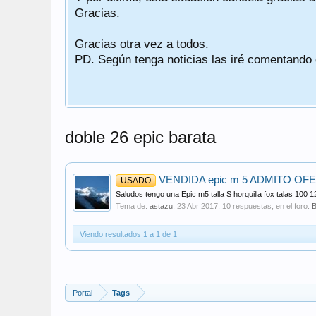
Gracias.
Gracias otra vez a todos.
PD. Según tenga noticias las iré comentando
doble 26 epic barata
VENDIDA epic m 5 ADMITO O
USADO
Saludos tengo una Epic m5 talla S horquilla fox talas 100
Tema de:
astazu
,
23 Abr 2017
, 10 respuestas, en el foro:
B
Viendo resultados 1 a 1 de 1
Portal
Tags