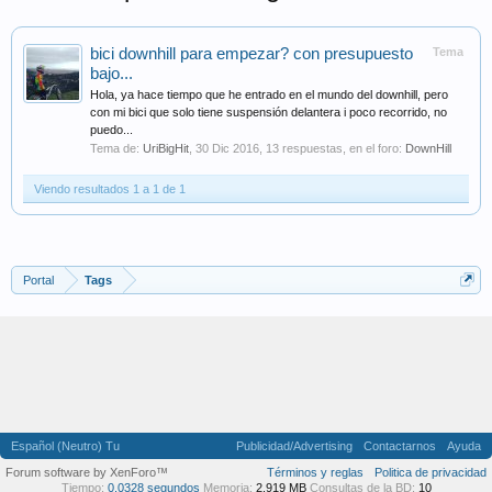
bici downhill para empezar? con presupuesto
Tema
bajo...
Hola, ya hace tiempo que he entrado en el mundo del downhill, pero
con mi bici que solo tiene suspensión delantera i poco recorrido, no
puedo...
Tema de:
UriBigHit
,
30 Dic 2016
, 13 respuestas, en el foro:
DownHill
Viendo resultados 1 a 1 de 1
Portal
Tags
Español (Neutro) Tu
Publicidad/Advertising
Contactarnos
Ayuda
Forum software by XenForo™
Términos y reglas
Politica de privacidad
Tiempo:
0,0328 segundos
Memoria:
2,919 MB
Consultas de la BD:
10