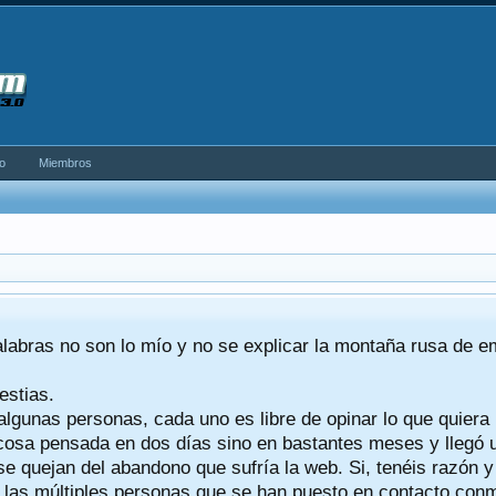
o
Miembros
alabras no son lo mío y no se explicar la montaña rusa de 
estias.
algunas personas, cada uno es libre de opinar lo que quiera
a cosa pensada en dos días sino en bastantes meses y llegó
se quejan del abandono que sufría la web. Si, tenéis razón 
a las múltiples personas que se han puesto en contacto conmig