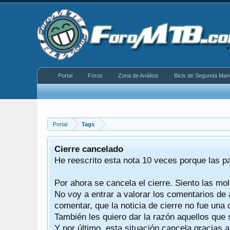
Portal
Foros
Zona de Análisis
Bicis de Segunda Man
Portal
Tags
equeño
Cierre cancelado
donde se
He reescrito esta nota 10 veces porque las p
Por ahora se cancela el cierre. Siento las mol
iéndonos
No voy a entrar a valorar los comentarios de 
comentar, que la noticia de cierre no fue un
También les quiero dar la razón aquellos que 
Y por último, esta situación cancela gracias 