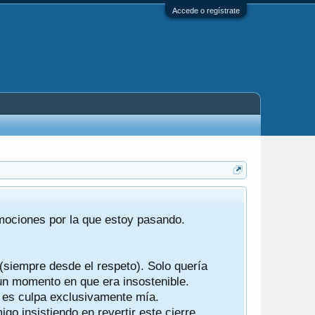
Accede o regístrate
Tras 22 año
emociones por la que estoy pasando.
foro de "ba
compartían r
 (siempre desde el respeto). Solo quería
Gracias a t
 un momento en que era insostenible.
participes d
y es culpa exclusivamente mía.
o insistiendo en revertir este cierre.
Ha sido un 