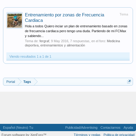
Entrenamiento por zonas de Frecuencia
Tema
Cardiaca
Hola a todos Quiero inciar un plan de entrenamiento basado en zonas
de frecuencia cardiaca pero tengo una duda. Partiendo de mi FCMax
y sabiendo...
Tema de:
fergraf
,
9 May 2016
, 7 respuestas, en el foro:
Medicina
deportiva, entrenamientos y alimentación
Viendo resultados 1 a 1 de 1
Portal
Tags
Español (Neutro) Tu
Publicidad/Advertising
Contactarnos
Ayuda
Forum software by XenForo™
Términos y reglas
Politica de privacidad