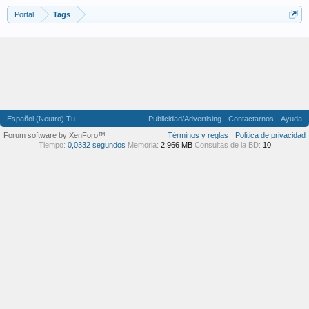
Portal
Tags
Español (Neutro) Tu
Publicidad/Advertising
Contactarnos
Ayuda
Forum software by XenForo™
Términos y reglas
Politica de privacidad
Tiempo:
0,0332 segundos
Memoria:
2,966 MB
Consultas de la BD:
10