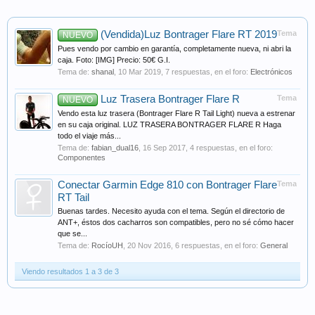
(Vendida)Luz Bontrager Flare RT 2019
Tema
NUEVO
Pues vendo por cambio en garantía, completamente nueva, ni abri la
caja. Foto: [IMG] Precio: 50€ G.I.
Tema de:
shanal
,
10 Mar 2019
, 7 respuestas, en el foro:
Electrónicos
Luz Trasera Bontrager Flare R
Tema
NUEVO
Vendo esta luz trasera (Bontrager Flare R Tail Light) nueva a estrenar
en su caja original. LUZ TRASERA BONTRAGER FLARE R Haga
todo el viaje más...
Tema de:
fabian_dual16
,
16 Sep 2017
, 4 respuestas, en el foro:
Componentes
Conectar Garmin Edge 810 con Bontrager Flare
Tema
RT Tail
Buenas tardes. Necesito ayuda con el tema. Según el directorio de
ANT+, éstos dos cacharros son compatibles, pero no sé cómo hacer
que se...
Tema de:
RocíoUH
,
20 Nov 2016
, 6 respuestas, en el foro:
General
Viendo resultados 1 a 3 de 3