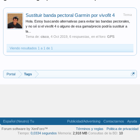
Sustituir banda pectoral Garmin por vivofit 4
Tema
Hola. Estoy buscando alternativas para evitar las bandas pectorales,
y no sé si el vivofit 4 o alguno de esa gama/precio podría sustituir a
la...
Tema de:
cisco
,
4 Oct 2019
, 6 respuestas, en el foro:
GPS
Viendo resultados 1 a 1 de 1
Portal
Tags
Español (Neutro) Tu
Publicidad/Advertising
Contactarnos
Ayuda
Forum software by XenForo™
Términos y reglas
Politica de privacidad
Tiempo:
0,0334 segundos
Memoria:
2,918 MB
Consultas de la BD:
10