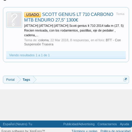
SCOTT GENIUS LT 710 CARBONO
Tema
USADO
MTB ENDURO 27,5" 1300€
[ATTACH] [ATTACH] [ATTACH] Scott genius lt 710 2014 talla m (27. 5)
Recien revisada, con los rodamientos, pastillas, eje de pedalier ,
cadena,...
Tema de:
coloma
,
22 Mar 2018
, 8 respuestas, en el foro:
BTT - Con
Suspensión Trasera
Viendo resultados 1 a 1 de 1
Portal
Tags
Español (Neutro) Tu
Publicidad/Advertising
Contactarnos
Ayuda
Forum software by XenForo™
Términos y reglas
Politica de privacidad