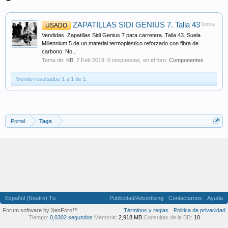
ZAPATILLAS SIDI GENIUS 7. Talla 43
Tema
USADO
Vendidas. Zapatillas Sidi Genius 7 para carretera. Talla 43. Suela
Millennium 5 de un material termoplástico reforzado con fibra de
carbono. No...
Tema de:
KB
,
7 Feb 2019
, 0 respuestas, en el foro:
Componentes
Viendo resultados 1 a 1 de 1
Portal
Tags
Español (Neutro) Tu
Publicidad/Advertising
Contactarnos
Ayuda
Forum software by XenForo™
Términos y reglas
Politica de privacidad
Tiempo:
0,0302 segundos
Memoria:
2,918 MB
Consultas de la BD:
10