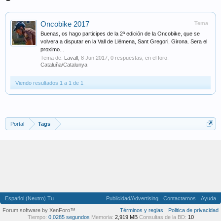
Oncobike 2017
Tema
Buenas, os hago participes de la 2ª edición de la Oncobike, que se
volvera a disputar en la Vall de Llémena, Sant Gregori, Girona. Sera el
proximo...
Tema de:
Lavall
,
8 Jun 2017
, 0 respuestas, en el foro:
Cataluña/Catalunya
Viendo resultados 1 a 1 de 1
Portal
Tags
Español (Neutro) Tu
Publicidad/Advertising
Contactarnos
Ayuda
Forum software by XenForo™
Términos y reglas
Politica de privacidad
Tiempo:
0,0285 segundos
Memoria:
2,919 MB
Consultas de la BD:
10